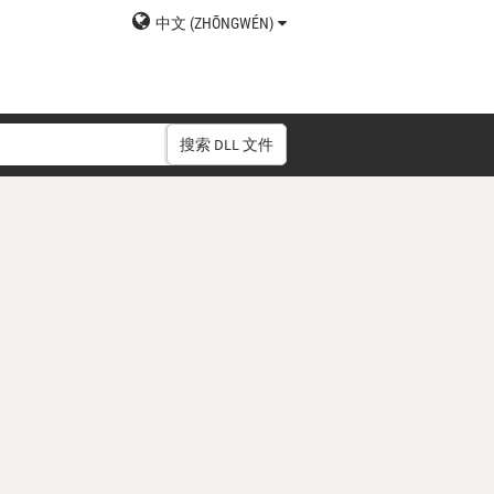
中文 (ZHŌNGWÉN)
搜索 DLL 文件