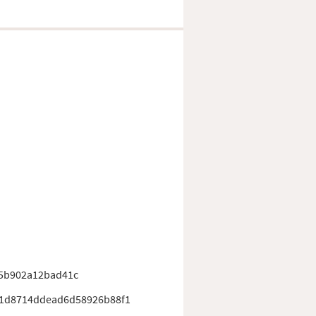
5b902a12bad41c
81d8714ddead6d58926b88f1