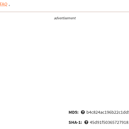
FAQ
。
advertisement
MD5:
b4c824ac196b22c1dd
SHA-1:
45d91f5036572791