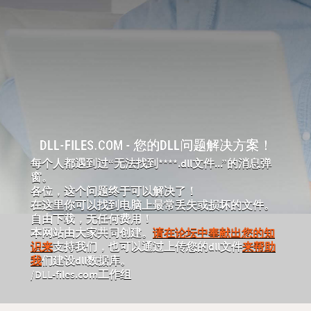
DLL-FILES.COM - 您的DLL问题解决方案！
每个人都遇到过“无法找到****.dll文件...”的消息弹
窗。
各位，这个问题终于可以解决了！
在这里你可以找到电脑上最常丢失或损坏的文件。
自由下载，无任何费用！
本网站由大家共同创建。
请在论坛中奉献出您的知
识来
支持我们，也可以通过上传您的dll文件
来帮助
我
们建设dll数据库。
/DLL-files.com工作组