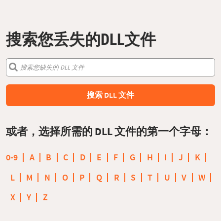
搜索您丢失的DLL文件
搜索 DLL 文件
或者，选择所需的 DLL 文件的第一个字母：
0-9
A
B
C
D
E
F
G
H
I
J
K
L
M
N
O
P
Q
R
S
T
U
V
W
X
Y
Z