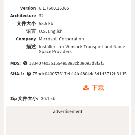
Version
6.1.7600.16385
Architecture
32
文件大小
55.5 kb
语言
U.S. English
Company
Microsoft Corporation
描述
Installers for Winsock Transport and Name
Space Providers
MD5:
183407e0351554e5883cb380e3d8f2f3
SHA-1:
75bdc040057617eb14fc48044c341d3712b31ff5
下载
Zip 文件大小:
30.1 kb
advertisement