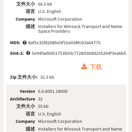
文件大小
66.5 kb
语言
U.S. English
Company
Microsoft Corporation
描述
Installers for Winsock Transport and Name
Space Providers
MD5:
8af5c32f8208bd3f16a938fcb3a64775
SHA-1:
5e94fad9d51753b93c7728d30dd255264f3ea6b5
下载
Zip 文件大小:
32.3 kb
Version
6.0.6001.18000
Architecture
32
文件大小
55 kb
语言
U.S. English
Company
Microsoft Corporation
描述
Installers for Winsock Transport and Name