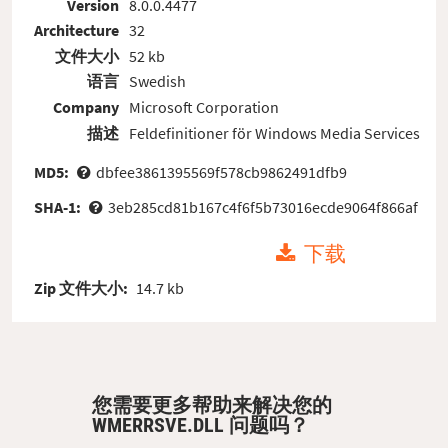
Version
8.0.0.4477
Architecture
32
文件大小
52 kb
语言
Swedish
Company
Microsoft Corporation
描述
Feldefinitioner för Windows Media Services
MD5:
dbfee3861395569f578cb9862491dfb9
SHA-1:
3eb285cd81b167c4f6f5b73016ecde9064f866af
下载
Zip 文件大小:
14.7 kb
您需要更多帮助来解决您的
WMERRSVE.DLL 问题吗？