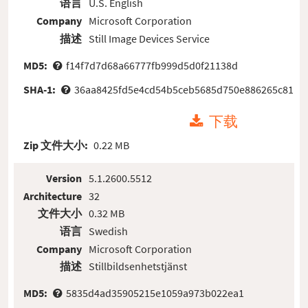
语言
U.S. English
Company
Microsoft Corporation
描述
Still Image Devices Service
MD5:
f14f7d7d68a66777fb999d5d0f21138d
SHA-1:
36aa8425fd5e4cd54b5ceb5685d750e886265c81
下载
Zip 文件大小:
0.22 MB
Version
5.1.2600.5512
Architecture
32
文件大小
0.32 MB
语言
Swedish
Company
Microsoft Corporation
描述
Stillbildsenhetstjänst
MD5:
5835d4ad35905215e1059a973b022ea1