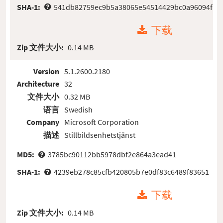
SHA-1:
541db82759ec9b5a38065e54514429bc0a96094f
下载
Zip 文件大小:
0.14 MB
Version
5.1.2600.2180
Architecture
32
文件大小
0.32 MB
语言
Swedish
Company
Microsoft Corporation
描述
Stillbildsenhetstjänst
MD5:
3785bc90112bb5978dbf2e864a3ead41
SHA-1:
4239eb278c85cfb420805b7e0df83c6489f83651
下载
Zip 文件大小:
0.14 MB