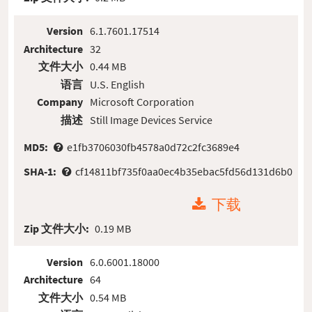
Version
6.1.7601.17514
Architecture
32
文件大小
0.44 MB
语言
U.S. English
Company
Microsoft Corporation
描述
Still Image Devices Service
MD5:
e1fb3706030fb4578a0d72c2fc3689e4
SHA-1:
cf14811bf735f0aa0ec4b35ebac5fd56d131d6b0
下载
Zip 文件大小:
0.19 MB
Version
6.0.6001.18000
Architecture
64
文件大小
0.54 MB