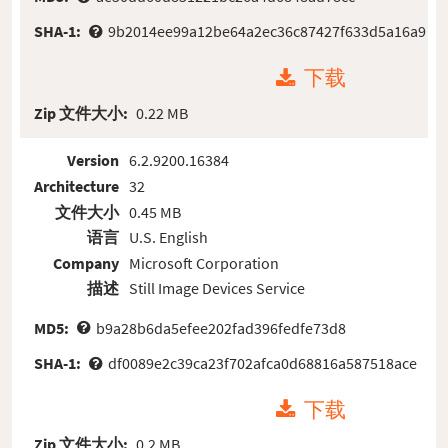
SHA-1:
9b2014ee99a12be64a2ec36c87427f633d5a16a9
下载
Zip 文件大小:
0.22 MB
Version
6.2.9200.16384
Architecture
32
文件大小
0.45 MB
语言
U.S. English
Company
Microsoft Corporation
描述
Still Image Devices Service
MD5:
b9a28b6da5efee202fad396fedfe73d8
SHA-1:
df0089e2c39ca23f702afca0d68816a587518ace
下载
Zip 文件大小:
0.2 MB