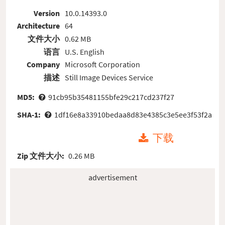
Version
10.0.14393.0
Architecture
64
文件大小
0.62 MB
语言
U.S. English
Company
Microsoft Corporation
描述
Still Image Devices Service
MD5:
91cb95b35481155bfe29c217cd237f27
SHA-1:
1df16e8a33910bedaa8d83e4385c3e5ee3f53f2a
下载
Zip 文件大小:
0.26 MB
advertisement