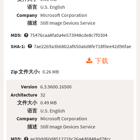
语言
U.S. English
Company
Microsoft Corporation
描述
Still Image Devices Service
MD5:
75476caa8fa0a4e573948cde8c7f0304
SHA-1:
7ae2269a3b68b2af650a6d8fe718f0ee42d96fae
下载
Zip 文件大小:
0.26 MB
Version
6.3.9600.16500
Architecture
32
文件大小
0.49 MB
语言
U.S. English
Company
Microsoft Corporation
描述
Still Image Devices Service
MD5:
ae30dd60d851221bc26a4d6848ad78cc