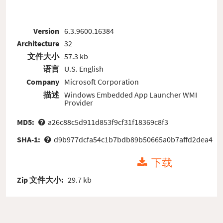
Version
6.3.9600.16384
Architecture
32
文件大小
57.3 kb
语言
U.S. English
Company
Microsoft Corporation
描述
Windows Embedded App Launcher WMI
Provider
MD5:
a26c88c5d911d853f9cf31f18369c8f3
SHA-1:
d9b977dcfa54c1b7bdb89b50665a0b7affd2dea4
下载
Zip 文件大小:
29.7 kb