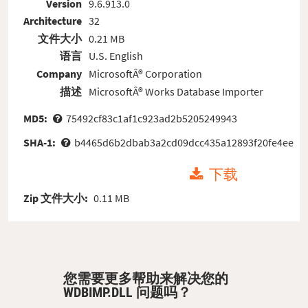
Version
9.6.913.0
Architecture
32
文件大小
0.21 MB
语言
U.S. English
Company
MicrosoftÂ® Corporation
描述
MicrosoftÂ® Works Database Importer
MD5:
75492cf83c1af1c923ad2b5205249943
SHA-1:
b4465d6b2dbab3a2cd09dcc435a12893f20fe4ee
下载
Zip 文件大小:
0.11 MB
您需要更多帮助来解决您的
WDBIMP.DLL 问题吗？