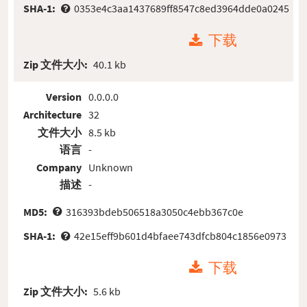
SHA-1:
0353e4c3aa1437689ff8547c8ed3964dde0a0245
下载
Zip 文件大小:
40.1 kb
Version
0.0.0.0
Architecture
32
文件大小
8.5 kb
语言
-
Company
Unknown
描述
-
MD5:
316393bdeb506518a3050c4ebb367c0e
SHA-1:
42e15eff9b601d4bfaee743dfcb804c1856e0973
下载
Zip 文件大小:
5.6 kb