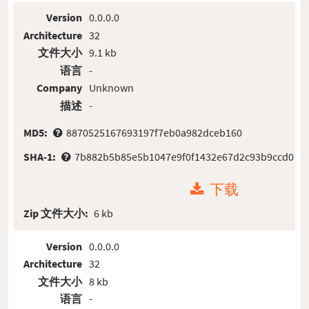
Version
0.0.0.0
Architecture
32
文件大小
9.1 kb
语言
-
Company
Unknown
描述
-
MD5:
8870525167693197f7eb0a982dceb160
SHA-1:
7b882b5b85e5b1047e9f0f1432e67d2c93b9ccd0
下载
Zip 文件大小:
6 kb
Version
0.0.0.0
Architecture
32
文件大小
8 kb
语言
-