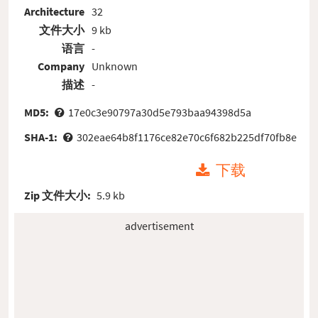
Architecture
32
文件大小
9 kb
语言
-
Company
Unknown
描述
-
MD5:
17e0c3e90797a30d5e793baa94398d5a
SHA-1:
302eae64b8f1176ce82e70c6f682b225df70fb8e
下载
Zip 文件大小:
5.9 kb
advertisement