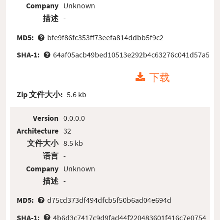
Company
Unknown
描述
-
MD5:
bfe9f86fc353ff73eefa814ddbb5f9c2
SHA-1:
64af05acb49bed10513e292b4c63276c041d57a5
下载
Zip 文件大小:
5.6 kb
Version
0.0.0.0
Architecture
32
文件大小
8.5 kb
语言
-
Company
Unknown
描述
-
MD5:
d75cd373df494dfcb5f50b6ad04e694d
SHA-1:
4b6d3c7417c9d9fad44f220483601f416c7e0754