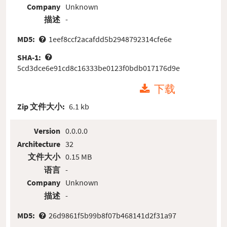
Company
Unknown
描述
-
MD5:
1eef8ccf2acafdd5b2948792314cfe6e
SHA-1:
5cd3dce6e91cd8c16333be0123f0bdb017176d9e
下载
Zip 文件大小:
6.1 kb
Version
0.0.0.0
Architecture
32
文件大小
0.15 MB
语言
-
Company
Unknown
描述
-
MD5:
26d9861f5b99b8f07b468141d2f31a97