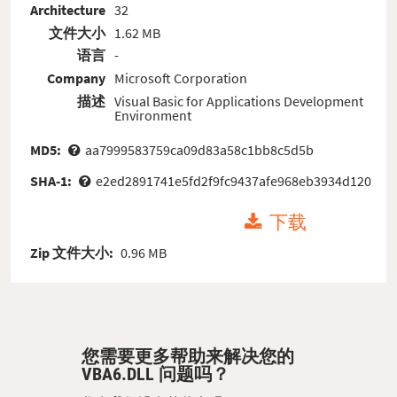
Architecture
32
文件大小
1.62 MB
语言
-
Company
Microsoft Corporation
描述
Visual Basic for Applications Development
Environment
MD5:
aa7999583759ca09d83a58c1bb8c5d5b
SHA-1:
e2ed2891741e5fd2f9fc9437afe968eb3934d120
下载
Zip 文件大小:
0.96 MB
您需要更多帮助来解决您的
VBA6.DLL 问题吗？