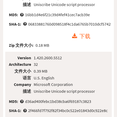
描述
Uniscribe Unicode script processor
MD5:
16bb1d4e6f21c39d4fef41cec7acb39e
SHA-1:
06833881760d098518f4c1da6765b7010dcf5742
下载
Zip 文件大小:
0.18 MB
Version
1.420.2600.5512
Architecture
32
文件大小
0.39 MB
语言
U.S. English
Company
Microsoft Corporation
描述
Uniscribe Unicode script processor
MD5:
d36ad400febc1bd38cba6f69187c3823
SHA-1:
2f466fd7f792f82f34bc0c522e01843d0c922e8c