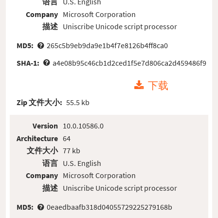
语言
U.S. English
Company
Microsoft Corporation
描述
Uniscribe Unicode script processor
MD5:
265c5b9eb9da9e1b4f7e8126b4ff8ca0
SHA-1:
a4e08b95c46cb1d2ced1f5e7d806ca2d459486f9
下载
Zip 文件大小:
55.5 kb
Version
10.0.10586.0
Architecture
64
文件大小
77 kb
语言
U.S. English
Company
Microsoft Corporation
描述
Uniscribe Unicode script processor
MD5:
0eaedbaafb318d04055729225279168b