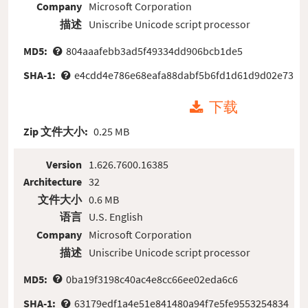
Company
Microsoft Corporation
描述
Uniscribe Unicode script processor
MD5:
804aaafebb3ad5f49334dd906bcb1de5
SHA-1:
e4cdd4e786e68eafa88dabf5b6fd1d61d9d02e73
下载
Zip 文件大小:
0.25 MB
Version
1.626.7600.16385
Architecture
32
文件大小
0.6 MB
语言
U.S. English
Company
Microsoft Corporation
描述
Uniscribe Unicode script processor
MD5:
0ba19f3198c40ac4e8cc66ee02eda6c6
SHA-1:
63179edf1a4e51e841480a94f7e5fe9553254834