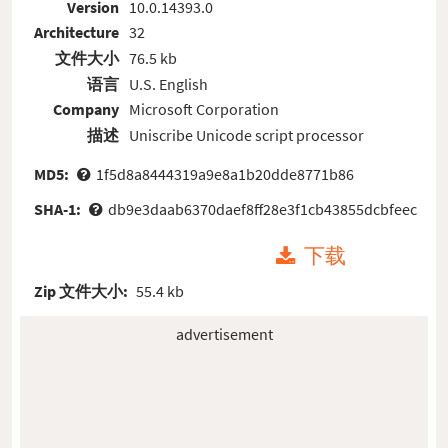
Version
10.0.14393.0
Architecture
32
文件大小
76.5 kb
语言
U.S. English
Company
Microsoft Corporation
描述
Uniscribe Unicode script processor
MD5:
1f5d8a8444319a9e8a1b20dde8771b86
SHA-1:
db9e3daab6370daef8ff28e3f1cb43855dcbfeec
下载
Zip 文件大小:
55.4 kb
advertisement