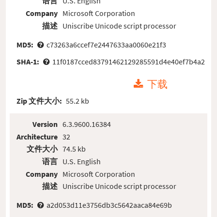
语言
U.S. English
Company
Microsoft Corporation
描述
Uniscribe Unicode script processor
MD5:
c73263a6ccef7e2447633aa0060e21f3
SHA-1:
11f0187cced83791462129285591d4e40ef7b4a2
下载
Zip 文件大小:
55.2 kb
Version
6.3.9600.16384
Architecture
32
文件大小
74.5 kb
语言
U.S. English
Company
Microsoft Corporation
描述
Uniscribe Unicode script processor
MD5:
a2d053d11e3756db3c5642aaca84e69b