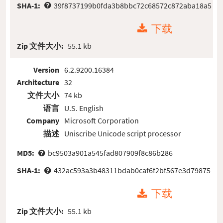
SHA-1:
39f8737199b0fda3b8bbc72c68572c872aba18a5
下载
Zip 文件大小:
55.1 kb
Version
6.2.9200.16384
Architecture
32
文件大小
74 kb
语言
U.S. English
Company
Microsoft Corporation
描述
Uniscribe Unicode script processor
MD5:
bc9503a901a545fad807909f8c86b286
SHA-1:
432ac593a3b48311bdab0caf6f2bf567e3d79875
下载
Zip 文件大小:
55.1 kb