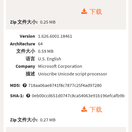
下载
Zip 文件大小:
0.25 MB
Version
1.626.6001.18461
Architecture
64
文件大小
0.59 MB
语言
U.S. English
Company
Microsoft Corporation
描述
Uniscribe Unicode script processor
MD5:
718aa06ae8741f8c7877c25f4ad97280
SHA-1:
0eb00ccd651d0747c8ca54063e91b196efcafb9b
下载
Zip 文件大小:
0.27 MB