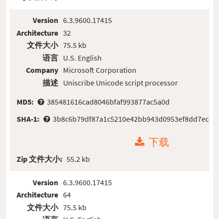
Version
6.3.9600.17415
Architecture
32
文件大小
75.5 kb
语言
U.S. English
Company
Microsoft Corporation
描述
Uniscribe Unicode script processor
MD5:
385481616cad8046bfaf993877ac5a0d
SHA-1:
3b8c6b79df87a1c5210e42bb943d0953ef8dd7ec
下载
Zip 文件大小:
55.2 kb
Version
6.3.9600.17415
Architecture
64
文件大小
75.5 kb