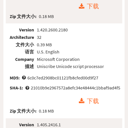
下载
Zip 文件大小:
0.18 MB
Version
1.420.2600.2180
Architecture
32
文件大小
0.39 MB
语言
U.S. English
Company
Microsoft Corporation
描述
Uniscribe Unicode script processor
MD5:
6c0c7ed2908bc01121fb8cfed00d9f27
SHA-1:
21010b9e2967572a8efc34e48444c1bbaf9ad4f5
下载
Zip 文件大小:
0.18 MB
Version
1.405.2416.1