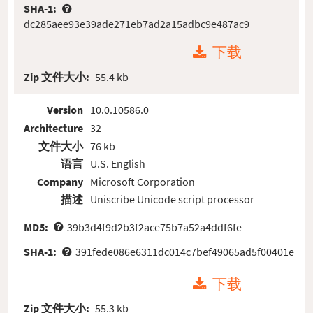
SHA-1:
dc285aee93e39ade271eb7ad2a15adbc9e487ac9
下载
Zip 文件大小:
55.4 kb
Version
10.0.10586.0
Architecture
32
文件大小
76 kb
语言
U.S. English
Company
Microsoft Corporation
描述
Uniscribe Unicode script processor
MD5:
39b3d4f9d2b3f2ace75b7a52a4ddf6fe
SHA-1:
391fede086e6311dc014c7bef49065ad5f00401e
下载
Zip 文件大小:
55.3 kb