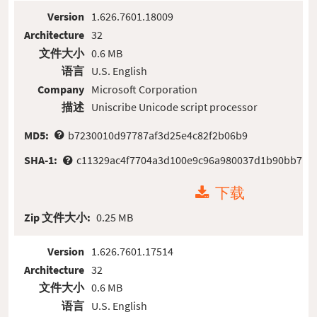
Version
1.626.7601.18009
Architecture
32
文件大小
0.6 MB
语言
U.S. English
Company
Microsoft Corporation
描述
Uniscribe Unicode script processor
MD5:
b7230010d97787af3d25e4c82f2b06b9
SHA-1:
c11329ac4f7704a3d100e9c96a980037d1b90bb7
下载
Zip 文件大小:
0.25 MB
Version
1.626.7601.17514
Architecture
32
文件大小
0.6 MB
语言
U.S. English