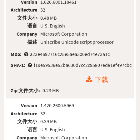
Version
1.626.6001.18461
Architecture
32
文件大小
0.48 MB
语言
U.S. English
Company
Microsoft Corporation
描述
Uniscribe Unicode script processor
MD5:
a23e4692716c25e5aea300ed74e73a1c
SHA-1:
f19e59536e52ba630d7cc2c95807ed81ef497cbc
下载
Zip 文件大小:
0.23 MB
Version
1.420.2600.5969
Architecture
32
文件大小
0.39 MB
语言
U.S. English
Company
Microsoft Corporation