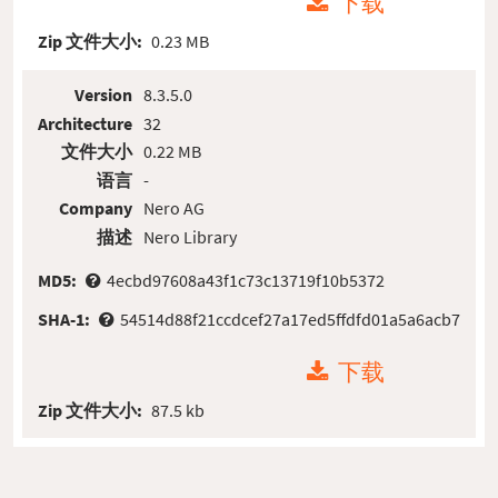
下载
Zip 文件大小:
0.23 MB
Version
8.3.5.0
Architecture
32
文件大小
0.22 MB
语言
-
Company
Nero AG
描述
Nero Library
MD5:
4ecbd97608a43f1c73c13719f10b5372
SHA-1:
54514d88f21ccdcef27a17ed5ffdfd01a5a6acb7
下载
Zip 文件大小:
87.5 kb