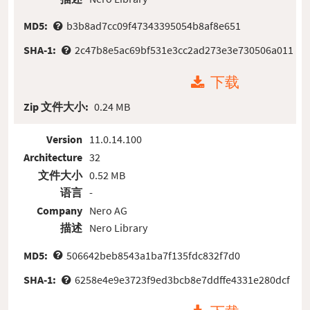
MD5:
b3b8ad7cc09f47343395054b8af8e651
SHA-1:
2c47b8e5ac69bf531e3cc2ad273e3e730506a011
下载
Zip 文件大小:
0.24 MB
Version
11.0.14.100
Architecture
32
文件大小
0.52 MB
语言
-
Company
Nero AG
描述
Nero Library
MD5:
506642beb8543a1ba7f135fdc832f7d0
SHA-1:
6258e4e9e3723f9ed3bcb8e7ddffe4331e280dcf