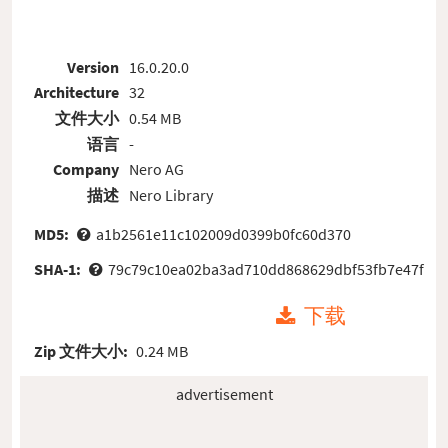
Version
16.0.20.0
Architecture
32
文件大小
0.54 MB
语言
-
Company
Nero AG
描述
Nero Library
MD5:
a1b2561e11c102009d0399b0fc60d370
SHA-1:
79c79c10ea02ba3ad710dd868629dbf53fb7e47f
下载
Zip 文件大小:
0.24 MB
advertisement