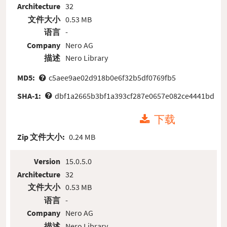
Architecture
32
文件大小
0.53 MB
语言
-
Company
Nero AG
描述
Nero Library
MD5:
c5aee9ae02d918b0e6f32b5df0769fb5
SHA-1:
dbf1a2665b3bf1a393cf287e0657e082ce4441bd
下载
Zip 文件大小:
0.24 MB
Version
15.0.5.0
Architecture
32
文件大小
0.53 MB
语言
-
Company
Nero AG
描述
Nero Library