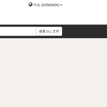
中文 (ZHŌNGWÉN)
搜索 DLL 文件