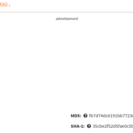
FAQ
。
advertisement
MD5:
fb7d74dc6191bb7723
SHA-1:
35cbe2f52d5fae0c5