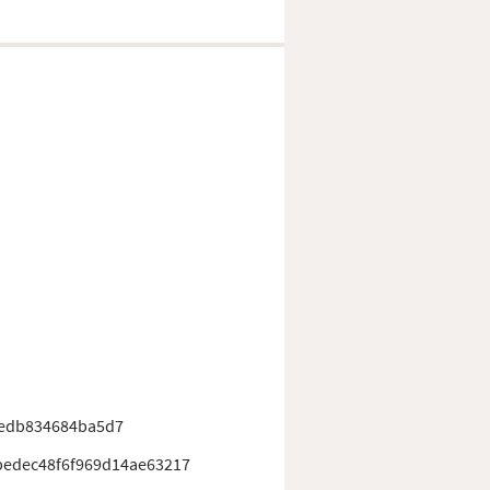
edb834684ba5d7
bedec48f6f969d14ae63217