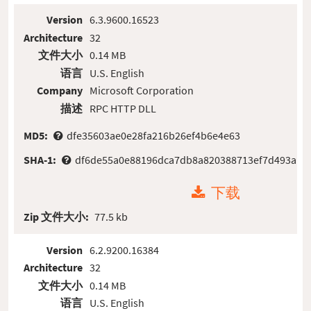
Version
6.3.9600.16523
Architecture
32
文件大小
0.14 MB
语言
U.S. English
Company
Microsoft Corporation
描述
RPC HTTP DLL
MD5:
dfe35603ae0e28fa216b26ef4b6e4e63
SHA-1:
df6de55a0e88196dca7db8a820388713ef7d493a
下载
Zip 文件大小:
77.5 kb
Version
6.2.9200.16384
Architecture
32
文件大小
0.14 MB
语言
U.S. English