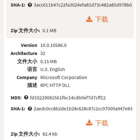
SHA-1:
3acc611b47c22fa3024efa81d73c482a85d978b0
下载
Zip 文件大小:
0.1 MB
Version
10.0.10586.0
Architecture
32
文件大小
0.15 MB
语言
U.S. English
Company
Microsoft Corporation
描述
RPC HTTP DLL
MD5:
fd10229081561fbc14cdb9ef7d7cff12
SHA-1:
2aedc0cc8b2de1b28c628c87c2cc97009a947e83
下载
Zip 文件大小:
82.4 kb