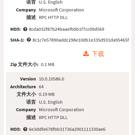
语言
U.S. English
Company
Microsoft Corporation
描述
RPC HTTP DLL
MD5:
8cda032f87b24baaefb0b1f7cc09d569
SHA-1:
8c1c7e57890addc298e10db1e335d931da95465f
下载
Zip 文件大小:
0.1 MB
Version
10.0.10586.0
Architecture
64
文件大小
0.19 MB
语言
U.S. English
Company
Microsoft Corporation
描述
RPC HTTP DLL
MD5:
6e3ddfe678fbb31736a2901111330ae6