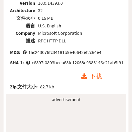
Version
10.0.14393.0
Architecture
32
文件大小
0.15 MB
语言
U.S. English
Company
Microsoft Corporation
描述
RPC HTTP DLL
MD5:
1ac243076fc34181b9e40642ef2c64e4
SHA-1:
c6897f0803beea68fc12068e9383146e21ab5f91
下载
Zip 文件大小:
82.7 kb
advertisement