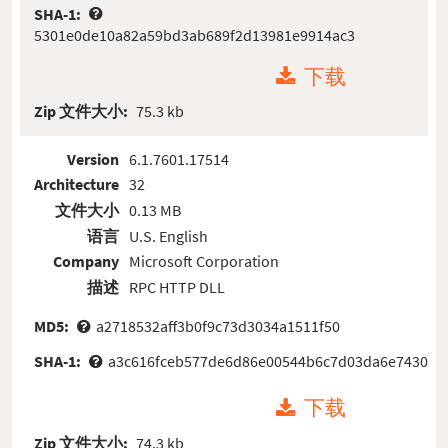
SHA-1:
5301e0de10a82a59bd3ab689f2d13981e9914ac3
下载
Zip 文件大小:
75.3 kb
Version
6.1.7601.17514
Architecture
32
文件大小
0.13 MB
语言
U.S. English
Company
Microsoft Corporation
描述
RPC HTTP DLL
MD5:
a2718532aff3b0f9c73d3034a1511f50
SHA-1:
a3c616fceb577de6d86e00544b6c7d03da6e7430
下载
Zip 文件大小:
74.3 kb