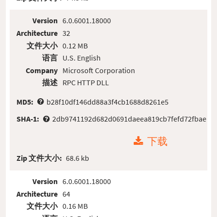
Version
6.0.6001.18000
Architecture
32
文件大小
0.12 MB
语言
U.S. English
Company
Microsoft Corporation
描述
RPC HTTP DLL
MD5:
b28f10df146dd88a3f4cb1688d8261e5
SHA-1:
2db9741192d682d0691daeea819cb7fefd72fbae
下载
Zip 文件大小:
68.6 kb
Version
6.0.6001.18000
Architecture
64
文件大小
0.16 MB