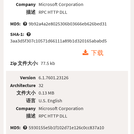
Company
Microsoft Corporation
描述
RPC HTTP DLL
MD5:
9b92a4a2e8025306b03666eb626bed31
SHA-1:
3aa3d5f307c10571d66111a89b1d320165ababd5
下载
Zip 文件大小:
77.5 kb
Version
6.1.7601.23126
Architecture
32
文件大小
0.13 MB
语言
U.S. English
Company
Microsoft Corporation
描述
RPC HTTP DLL
MD5:
5930155e5b1f102d71e126c0cc837a10