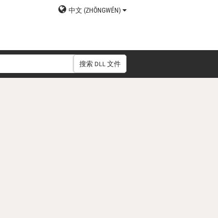
中文 (ZHŌNGWÉN)
搜索 DLL 文件