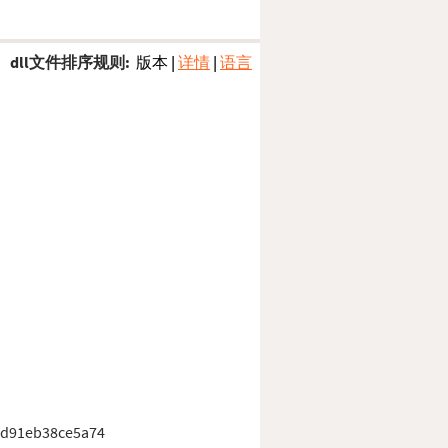
dll文件排序规则:
版本
|
详情
|
语言
8d91eb38ce5a74