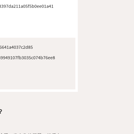
3397da211a05f5b0ee01a41
6641a4037c2d85
9949107fb3035c074b76ee8
？