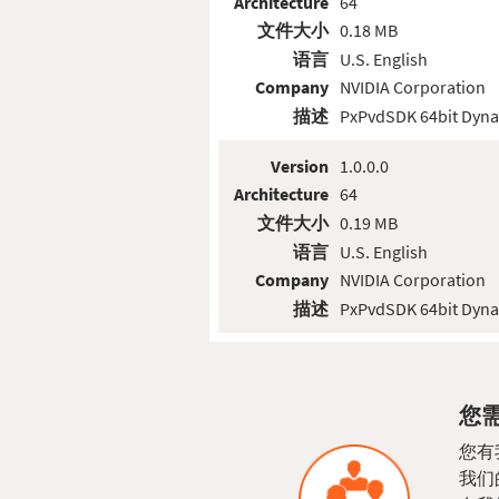
Architecture
64
文件大小
0.18 MB
语言
U.S. English
Company
NVIDIA Corporation
描述
PxPvdSDK 64bit Dynam
Version
1.0.0.0
Architecture
64
文件大小
0.19 MB
语言
U.S. English
Company
NVIDIA Corporation
描述
PxPvdSDK 64bit Dynam
您需
您有
我们