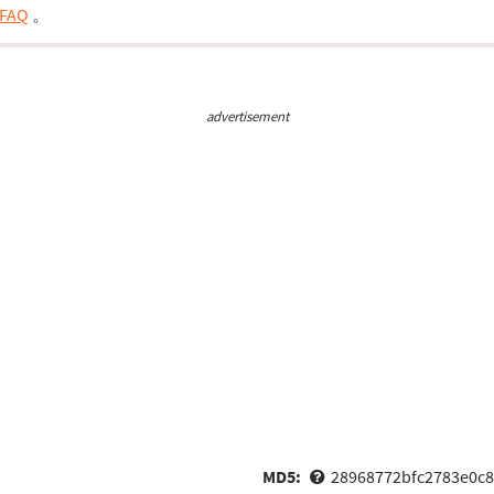
FAQ
。
advertisement
MD5:
28968772bfc2783e0c