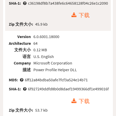
SHA-1:
c36198df8b7a438fe6c64658128f04c26e1c2090
下载
Zip 文件大小:
45.9 kb
Version
6.0.6001.18000
Architecture
64
文件大小
0.12 MB
语言
U.S. English
Company
Microsoft Corporation
描述
Power Profile Helper DLL
MD5:
6ff12a84bdba50afe7fcf3a524e14b71
SHA-1:
6f927249ddfd8b0d8daef19499366df1e499016f
下载
Zip 文件大小:
53.7 kb