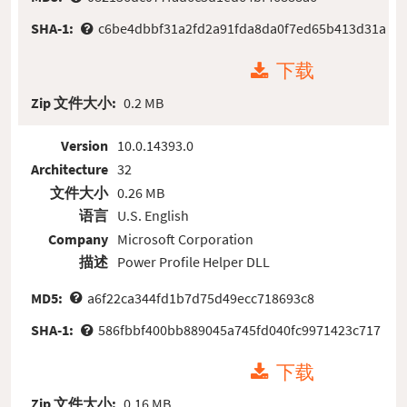
SHA-1:
c6be4dbbf31a2fd2a91fda8da0f7ed65b413d31a
下载
Zip 文件大小:
0.2 MB
Version
10.0.14393.0
Architecture
32
文件大小
0.26 MB
语言
U.S. English
Company
Microsoft Corporation
描述
Power Profile Helper DLL
MD5:
a6f22ca344fd1b7d75d49ecc718693c8
SHA-1:
586fbbf400bb889045a745fd040fc9971423c717
下载
Zip 文件大小:
0.16 MB