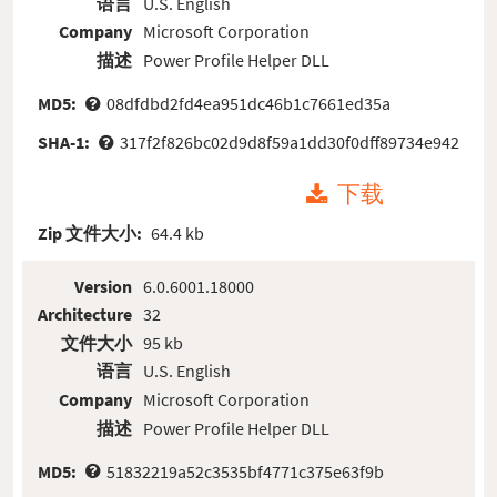
语言
U.S. English
Company
Microsoft Corporation
描述
Power Profile Helper DLL
MD5:
08dfdbd2fd4ea951dc46b1c7661ed35a
SHA-1:
317f2f826bc02d9d8f59a1dd30f0dff89734e942
下载
Zip 文件大小:
64.4 kb
Version
6.0.6001.18000
Architecture
32
文件大小
95 kb
语言
U.S. English
Company
Microsoft Corporation
描述
Power Profile Helper DLL
MD5:
51832219a52c3535bf4771c375e63f9b