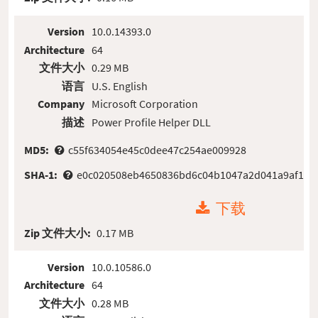
Version
10.0.14393.0
Architecture
64
文件大小
0.29 MB
语言
U.S. English
Company
Microsoft Corporation
描述
Power Profile Helper DLL
MD5:
c55f634054e45c0dee47c254ae009928
SHA-1:
e0c020508eb4650836bd6c04b1047a2d041a9af1
下载
Zip 文件大小:
0.17 MB
Version
10.0.10586.0
Architecture
64
文件大小
0.28 MB