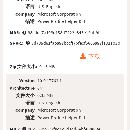
语言
U.S. English
Company
Microsoft Corporation
描述
Power Profile Helper DLL
MD5:
98cdec7a103e158d7222e345e19bb9ff
SHA-1:
5d735d61faba97bccff7bfe0f5666a97f1321b3b
下载
Zip 文件大小:
0.15 MB
Version
10.0.17763.1
Architecture
64
文件大小
0.35 MB
语言
U.S. English
Company
Microsoft Corporation
描述
Power Profile Helper DLL
MD5:
082136dc077fad6c3d1ed64bf46888a6