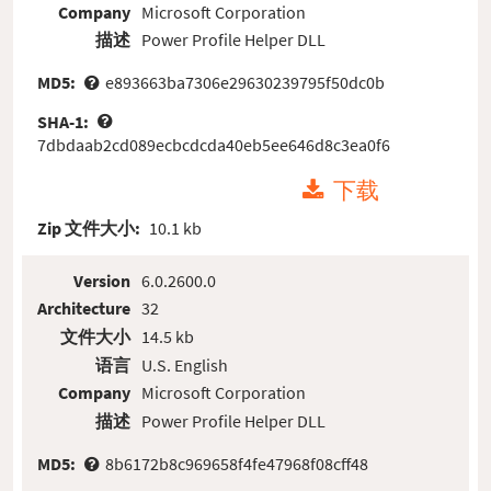
Company
Microsoft Corporation
描述
Power Profile Helper DLL
MD5:
e893663ba7306e29630239795f50dc0b
SHA-1:
7dbdaab2cd089ecbcdcda40eb5ee646d8c3ea0f6
下载
Zip 文件大小:
10.1 kb
Version
6.0.2600.0
Architecture
32
文件大小
14.5 kb
语言
U.S. English
Company
Microsoft Corporation
描述
Power Profile Helper DLL
MD5:
8b6172b8c969658f4fe47968f08cff48