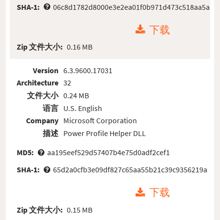
SHA-1:
06c8d1782d8000e3e2ea01f0b971d473c518aa5a
下载
Zip 文件大小:
0.16 MB
Version
6.3.9600.17031
Architecture
32
文件大小
0.24 MB
语言
U.S. English
Company
Microsoft Corporation
描述
Power Profile Helper DLL
MD5:
aa195eef529d57407b4e75d0adf2cef1
SHA-1:
65d2a0cfb3e09df827c65aa55b21c39c9356219a
下载
Zip 文件大小:
0.15 MB