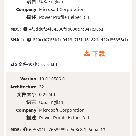
语言
U.S. English
Company
Microsoft Corporation
描述
Power Profile Helper DLL
MD5:
4f3dd0f24f84330f9b690e7c347c9051
SHA-1:
620cd0763b1d0413c7f5ffd81823a422d86353cb
下载
Zip 文件大小:
0.16 MB
Version
10.0.10586.0
Architecture
32
文件大小
0.26 MB
语言
U.S. English
Company
Microsoft Corporation
描述
Power Profile Helper DLL
MD5:
6e5504bc7658989ba5e8c8f2c5cbac13