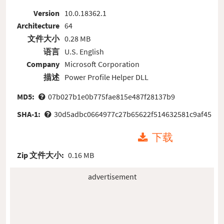
Version
10.0.18362.1
Architecture
64
文件大小
0.28 MB
语言
U.S. English
Company
Microsoft Corporation
描述
Power Profile Helper DLL
MD5:
07b027b1e0b775fae815e487f28137b9
SHA-1:
30d5adbc0664977c27b65622f514632581c9af45
下载
Zip 文件大小:
0.16 MB
advertisement