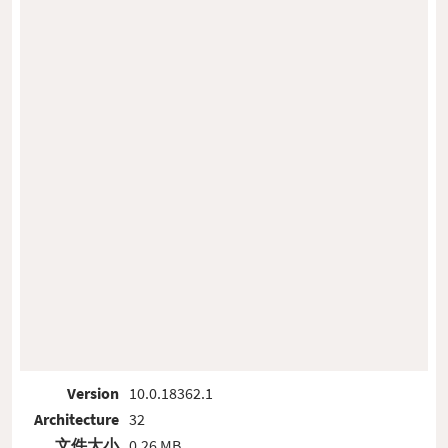
Version
10.0.18362.1
Architecture
32
文件大小
0.26 MB