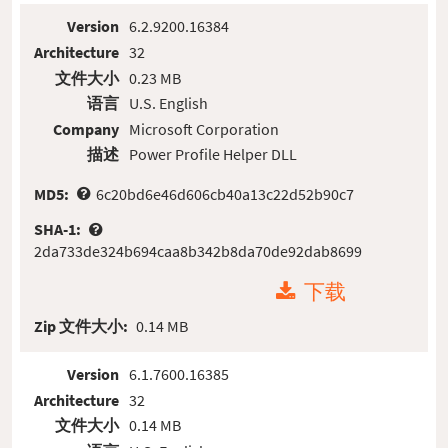
Version
6.2.9200.16384
Architecture
32
文件大小
0.23 MB
语言
U.S. English
Company
Microsoft Corporation
描述
Power Profile Helper DLL
MD5:
6c20bd6e46d606cb40a13c22d52b90c7
SHA-1:
2da733de324b694caa8b342b8da70de92dab8699
下载
Zip 文件大小:
0.14 MB
Version
6.1.7600.16385
Architecture
32
文件大小
0.14 MB