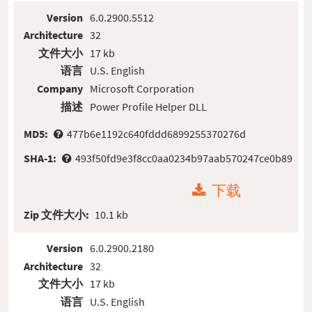
Version
6.0.2900.5512
Architecture
32
文件大小
17 kb
语言
U.S. English
Company
Microsoft Corporation
描述
Power Profile Helper DLL
MD5:
477b6e1192c640fddd6899255370276d
SHA-1:
493f50fd9e3f8cc0aa0234b97aab570247ce0b89
下载
Zip 文件大小:
10.1 kb
Version
6.0.2900.2180
Architecture
32
文件大小
17 kb
语言
U.S. English