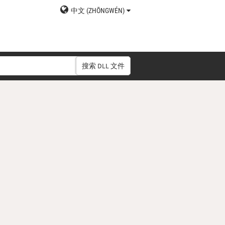
中文 (ZHŌNGWÉN)
搜索 DLL 文件