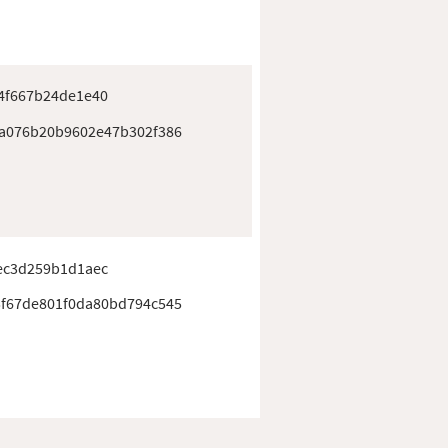
4f667b24de1e40
a076b20b9602e47b302f386
ec3d259b1d1aec
f67de801f0da80bd794c545