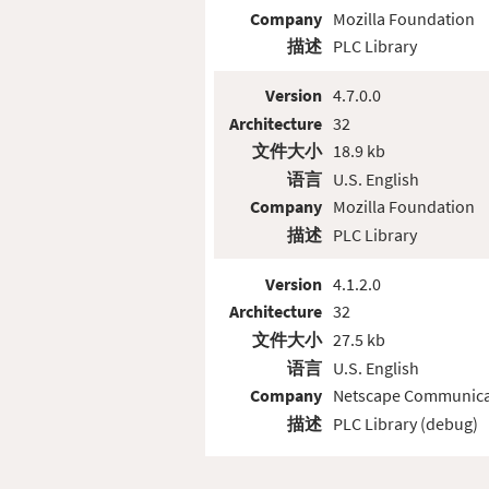
Company
Mozilla Foundation
描述
PLC Library
Version
4.7.0.0
Architecture
32
文件大小
18.9 kb
语言
U.S. English
Company
Mozilla Foundation
描述
PLC Library
Version
4.1.2.0
Architecture
32
文件大小
27.5 kb
语言
U.S. English
Company
Netscape Communica
描述
PLC Library (debug)