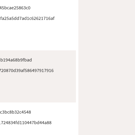
45bcae25863c0
fa25a5dd7ad1c62621716af
2b194a68b9fbad
720870d39af586497917916
ac3bc8b32c4548
01724834fd110447bd44a88