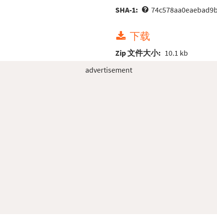
SHA-1:
74c578aa0eaebad9b
下载
Zip 文件大小:
10.1 kb
advertisement