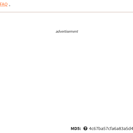
FAQ
。
advertisement
MD5:
4c67ba57cfa6a83a5d