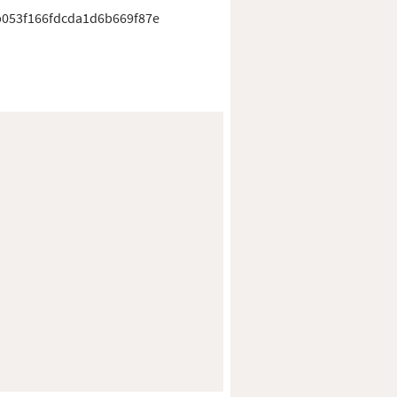
053f166fdcda1d6b669f87e