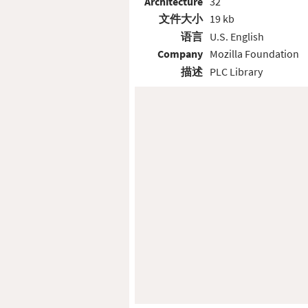
Architecture
32
文件大小
19 kb
语言
U.S. English
Company
Mozilla Foundation
描述
PLC Library