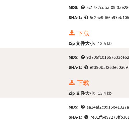
MD5:
ac1782cdbaf09f3ae28
SHA-1:
5c2ae9d66a97eb105
下载
Zip 文件大小:
13.5 kb
MD5:
9d705f101657633ce5
SHA-1:
efd90b5f263e60a69
下载
Zip 文件大小:
13.4 kb
MD5:
aa14af2c8915e41327
SHA-1:
7e01ff6e97278ffb3