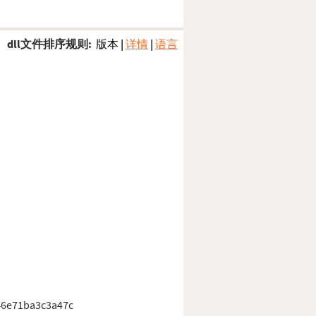
dll文件排序规则:
版本
|
详情
|
语言
46e71ba3c3a47c