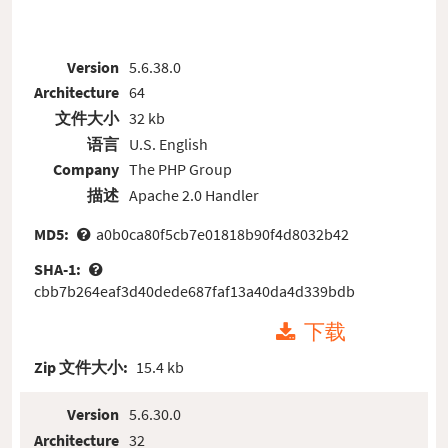
Version
5.6.38.0
Architecture
64
文件大小
32 kb
语言
U.S. English
Company
The PHP Group
描述
Apache 2.0 Handler
MD5:
a0b0ca80f5cb7e01818b90f4d8032b42
SHA-1:
cbb7b264eaf3d40dede687faf13a40da4d339bdb
下载
Zip 文件大小:
15.4 kb
Version
5.6.30.0
Architecture
32