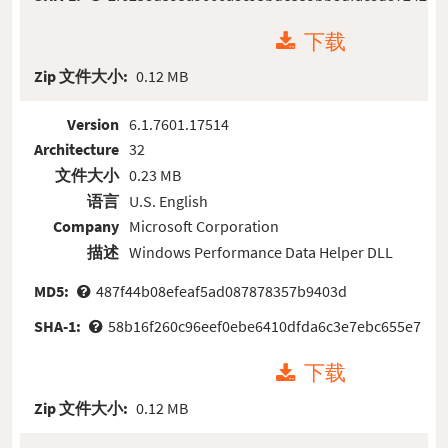
下载
Zip 文件大小:
0.12 MB
Version
6.1.7601.17514
Architecture
32
文件大小
0.23 MB
语言
U.S. English
Company
Microsoft Corporation
描述
Windows Performance Data Helper DLL
MD5:
487f44b08efeaf5ad087878357b9403d
SHA-1:
58b16f260c96eef0ebe6410dfda6c3e7ebc655e7
下载
Zip 文件大小:
0.12 MB