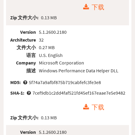
下载
Zip 文件大小:
0.13 MB
Version
5.1.2600.2180
Architecture
32
文件大小
0.27 MB
语言
U.S. English
Company
Microsoft Corporation
描述
Windows Performance Data Helper DLL
MD5:
5f74a7a9afbf875b719cabfefc3fe3e8
SHA-1:
7cef9db1c2dd4faf521fd45ef167eaae7e5e9482
下载
Zip 文件大小:
0.13 MB
Version
5.1.2600.2180