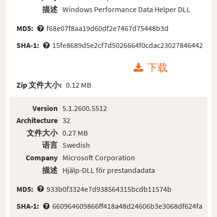
描述
Windows Performance Data Helper DLL
MD5:
f68e07f8aa19d60df2e7467d75448b3d
SHA-1:
15fe8689d5e2cf7d5026664f0cdac23027846442
下载
Zip 文件大小:
0.12 MB
Version
5.1.2600.5512
Architecture
32
文件大小
0.27 MB
语言
Swedish
Company
Microsoft Corporation
描述
Hjälp-DLL för prestandadata
MD5:
933b0f3324e7d938564315bcdb11574b
SHA-1:
660964609866ff418a48d24606b3e3068df624fa