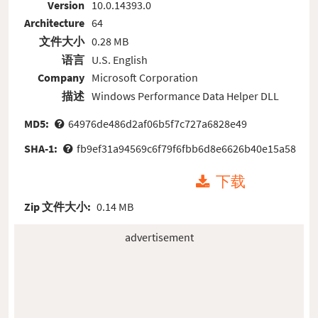
Version
10.0.14393.0
Architecture
64
文件大小
0.28 MB
语言
U.S. English
Company
Microsoft Corporation
描述
Windows Performance Data Helper DLL
MD5:
64976de486d2af06b5f7c727a6828e49
SHA-1:
fb9ef31a94569c6f79f6fbb6d8e6626b40e15a58
下载
Zip 文件大小:
0.14 MB
advertisement