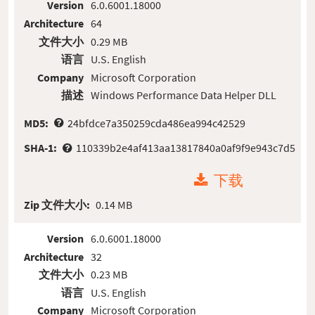
Version
6.0.6001.18000
Architecture
64
文件大小
0.29 MB
语言
U.S. English
Company
Microsoft Corporation
描述
Windows Performance Data Helper DLL
MD5:
24bfdce7a350259cda486ea994c42529
SHA-1:
110339b2e4af413aa13817840a0af9f9e943c7d5
下载
Zip 文件大小:
0.14 MB
Version
6.0.6001.18000
Architecture
32
文件大小
0.23 MB
语言
U.S. English
Company
Microsoft Corporation