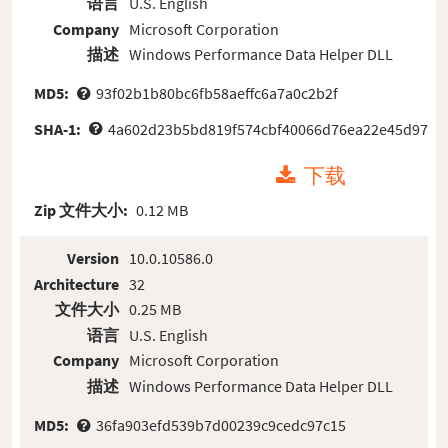
语言
U.S. English
Company
Microsoft Corporation
描述
Windows Performance Data Helper DLL
MD5:
93f02b1b80bc6fb58aeffc6a7a0c2b2f
SHA-1:
4a602d23b5bd819f574cbf40066d76ea22e45d97
下载
Zip 文件大小:
0.12 MB
Version
10.0.10586.0
Architecture
32
文件大小
0.25 MB
语言
U.S. English
Company
Microsoft Corporation
描述
Windows Performance Data Helper DLL
MD5:
36fa903efd539b7d00239c9cedc97c15