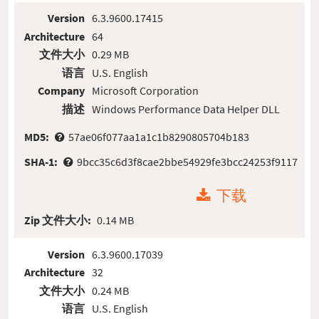
Version
6.3.9600.17415
Architecture
64
文件大小
0.29 MB
语言
U.S. English
Company
Microsoft Corporation
描述
Windows Performance Data Helper DLL
MD5:
57ae06f077aa1a1c1b8290805704b183
SHA-1:
9bcc35c6d3f8cae2bbe54929fe3bcc24253f9117
下载
Zip 文件大小:
0.14 MB
Version
6.3.9600.17039
Architecture
32
文件大小
0.24 MB
语言
U.S. English