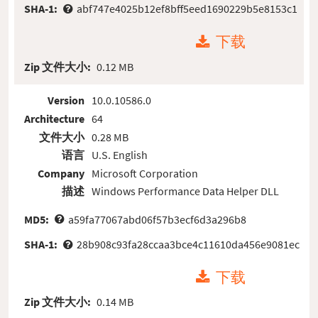
SHA-1:
abf747e4025b12ef8bff5eed1690229b5e8153c1
下载
Zip 文件大小:
0.12 MB
Version
10.0.10586.0
Architecture
64
文件大小
0.28 MB
语言
U.S. English
Company
Microsoft Corporation
描述
Windows Performance Data Helper DLL
MD5:
a59fa77067abd06f57b3ecf6d3a296b8
SHA-1:
28b908c93fa28ccaa3bce4c11610da456e9081ec
下载
Zip 文件大小:
0.14 MB