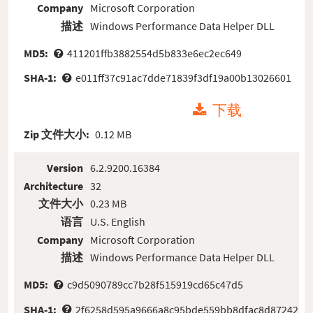
Company
Microsoft Corporation
描述
Windows Performance Data Helper DLL
MD5:
411201ffb3882554d5b833e6ec2ec649
SHA-1:
e011ff37c91ac7dde71839f3df19a00b13026601
下载
Zip 文件大小:
0.12 MB
Version
6.2.9200.16384
Architecture
32
文件大小
0.23 MB
语言
U.S. English
Company
Microsoft Corporation
描述
Windows Performance Data Helper DLL
MD5:
c9d5090789cc7b28f515919cd65c47d5
SHA-1:
2f6258d595a9666a8c95bde559bb8dfac8d87242