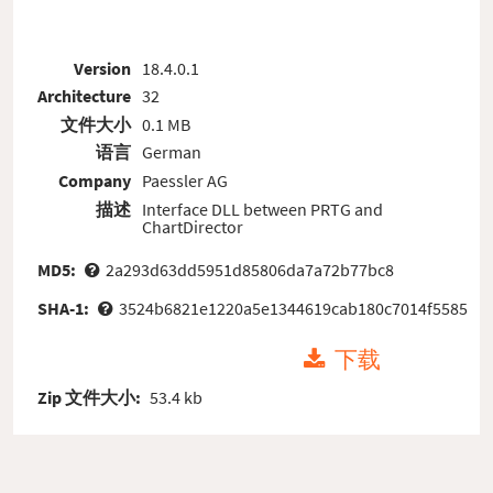
Version
18.4.0.1
Architecture
32
文件大小
0.1 MB
语言
German
Company
Paessler AG
描述
Interface DLL between PRTG and
ChartDirector
MD5:
2a293d63dd5951d85806da7a72b77bc8
SHA-1:
3524b6821e1220a5e1344619cab180c7014f5585
下载
Zip 文件大小:
53.4 kb