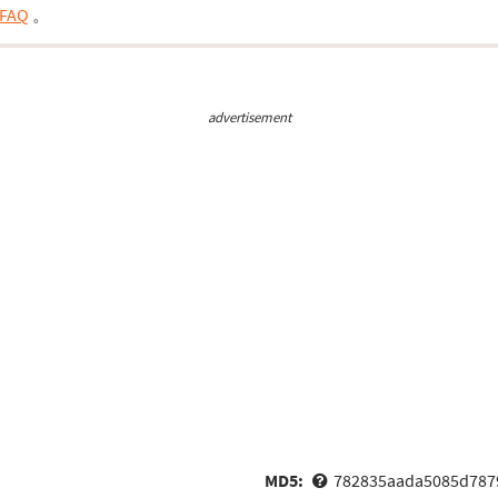
FAQ
。
advertisement
MD5:
782835aada5085d787