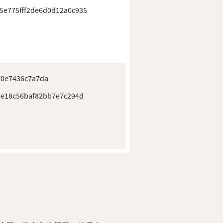
5e775fff2de6d0d12a0c935
f0e7436c7a7da
87e18c56baf82bb7e7c294d