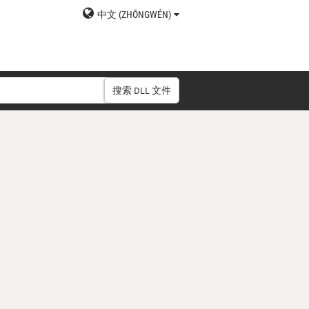
中文 (ZHŌNGWÉN)
搜索 DLL 文件