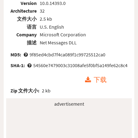
Version
10.0.14393.0
Architecture
32
文件大小
2.5 kb
语言
U.S. English
Company
Microsoft Corporation
描述
Net Messages DLL
MD5:
9f85ed4cbd7f4ca089f1c99725512ca0
SHA-1:
54560e7479003c31008afe5f0bf5a149fe62c8c4
下载
Zip 文件大小:
2 kb
advertisement