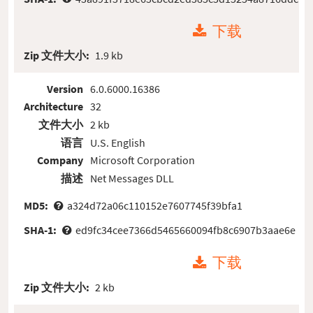
下载
Zip 文件大小:
1.9 kb
Version
6.0.6000.16386
Architecture
32
文件大小
2 kb
语言
U.S. English
Company
Microsoft Corporation
描述
Net Messages DLL
MD5:
a324d72a06c110152e7607745f39bfa1
SHA-1:
ed9fc34cee7366d5465660094fb8c6907b3aae6e
下载
Zip 文件大小:
2 kb