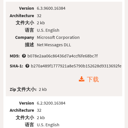
Version
6.3.9600.16384
Architecture
32
文件大小
2 kb
语言
U.S. English
Company
Microsoft Corporation
描述
Net Messages DLL
MD5:
b078e2aa06c86436d7a4ccf6fe68bc7f
SHA-1:
b270a489f1777921a8e5790b152628d9313692fe
下载
Zip 文件大小:
2 kb
Version
6.2.9200.16384
Architecture
32
文件大小
2 kb
语言
U.S. English