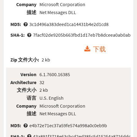
Company
Microsoft Corporation
描述
Net Messages DLL
MD5:
3c1d496a383deed1ca14431b4e2d1cd8
SHA-1:
7facf02de9205b663fbd1d17eb7b8dceea0ab0ab
下载
Zip 文件大小:
2 kb
Version
6.1.7600.16385
Architecture
32
文件大小
2 kb
语言
U.S. English
Company
Microsoft Corporation
描述
Net Messages DLL
MD5:
e4b72e71ec37a59fe574a998a0c0eb9b
SHA-1:
43a891f3718e63cbcd2ed385c5d15254a8716ddc