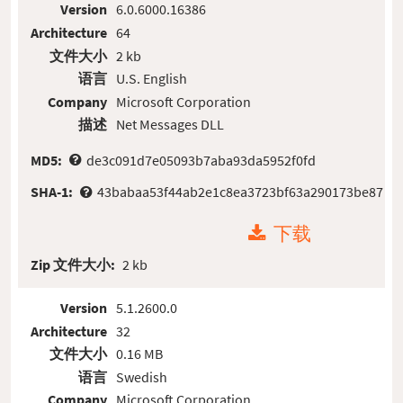
Version
6.0.6000.16386
Architecture
64
文件大小
2 kb
语言
U.S. English
Company
Microsoft Corporation
描述
Net Messages DLL
MD5:
de3c091d7e05093b7aba93da5952f0fd
SHA-1:
43babaa53f44ab2e1c8ea3723bf63a290173be87
下载
Zip 文件大小:
2 kb
Version
5.1.2600.0
Architecture
32
文件大小
0.16 MB
语言
Swedish
Company
Microsoft Corporation