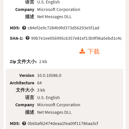
语言
U.S. English
Company
Microsoft Corporation
描述
Net Messages DLL
MD5:
c84ef2e9c7284b9fd373d56293e5f1ad
SHA-1:
99b7e1ee056995c6357e81ef13b9f96a5ebd1c4c
下载
Zip 文件大小:
2 kb
Version
10.0.10586.0
Architecture
64
文件大小
3 kb
语言
U.S. English
Company
Microsoft Corporation
描述
Net Messages DLL
MD5:
0b60af62474deaa1fea09f11786aa3cf