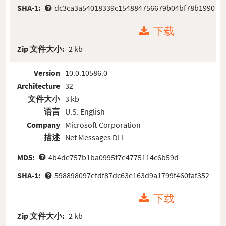
SHA-1:
dc3ca3a54018339c154884756679b04bf78b1990
下载
Zip 文件大小:
2 kb
Version
10.0.10586.0
Architecture
32
文件大小
3 kb
语言
U.S. English
Company
Microsoft Corporation
描述
Net Messages DLL
MD5:
4b4de757b1ba0995f7e4775114c6b59d
SHA-1:
598898097efdf87dc63e163d9a1799f460faf352
下载
Zip 文件大小:
2 kb