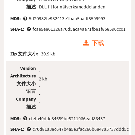
描述
DLL-fil för nätverksmeddelanden
MD5:
5d20982fe952413e1bab5aadf5599993
SHA-1:
fcae5e801326a70d5aca4aa71fb81f858590cc01
下载
Zip 文件大小:
30.9 kb
Version
-
Architecture
2 kb
文件大小
-
语言
-
Company
-
描述
MD5:
cfefa40dde34659be5211966ead86437
SHA-1:
c70d81a38c647b4a5e3fac260b6847a5737ddd5c