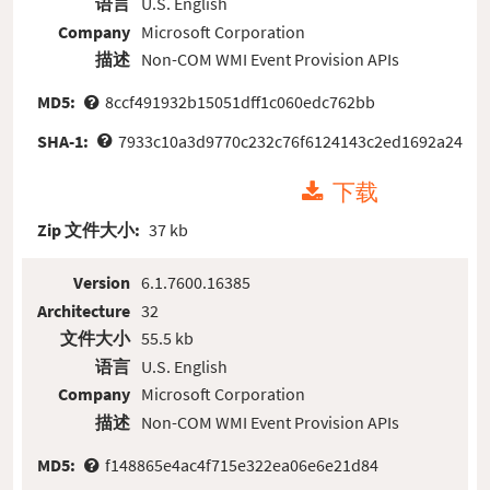
语言
U.S. English
Company
Microsoft Corporation
描述
Non-COM WMI Event Provision APIs
MD5:
8ccf491932b15051dff1c060edc762bb
SHA-1:
7933c10a3d9770c232c76f6124143c2ed1692a24
下载
Zip 文件大小:
37 kb
Version
6.1.7600.16385
Architecture
32
文件大小
55.5 kb
语言
U.S. English
Company
Microsoft Corporation
描述
Non-COM WMI Event Provision APIs
MD5:
f148865e4ac4f715e322ea06e6e21d84