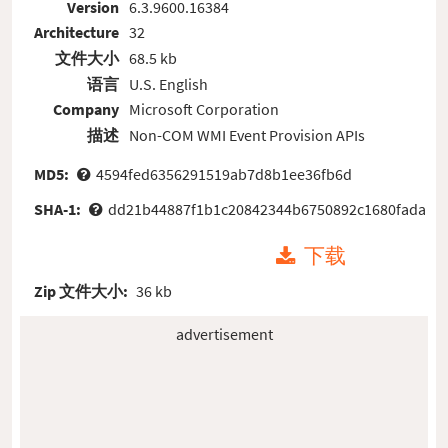
Version
6.3.9600.16384
Architecture
32
文件大小
68.5 kb
语言
U.S. English
Company
Microsoft Corporation
描述
Non-COM WMI Event Provision APIs
MD5:
4594fed6356291519ab7d8b1ee36fb6d
SHA-1:
dd21b44887f1b1c20842344b6750892c1680fada
下载
Zip 文件大小:
36 kb
advertisement