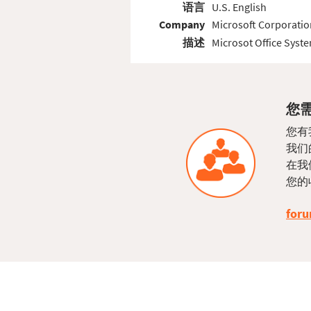
语言
U.S. English
Company
Microsoft Corporatio
描述
Microsot Office Syst
您需
您有
我们
在我
您的
foru