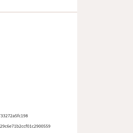
733272a5fc198
929c6e71b2ccf01c2900559