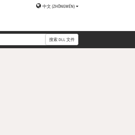
中文 (ZHŌNGWÉN)
搜索 DLL 文件