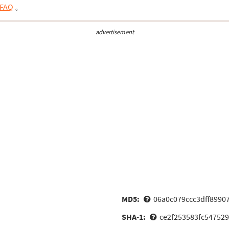
FAQ
。
advertisement
MD5:
06a0c079ccc3dff8990
SHA-1:
ce2f253583fc54752