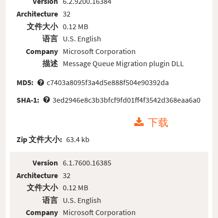
Version
6.2.9200.16384
Architecture
32
文件大小
0.12 MB
语言
U.S. English
Company
Microsoft Corporation
描述
Message Queue Migration plugin DLL
MD5:
c7403a8095f3a4d5e888f504e90392da
SHA-1:
3ed2946e8c3b3bfcf9fd01ff4f3542d368eaa6a0
下载
Zip 文件大小:
63.4 kb
Version
6.1.7600.16385
Architecture
32
文件大小
0.12 MB
语言
U.S. English
Company
Microsoft Corporation