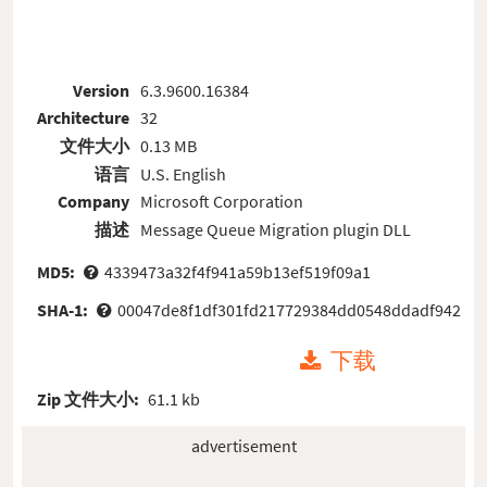
Version
6.3.9600.16384
Architecture
32
文件大小
0.13 MB
语言
U.S. English
Company
Microsoft Corporation
描述
Message Queue Migration plugin DLL
MD5:
4339473a32f4f941a59b13ef519f09a1
SHA-1:
00047de8f1df301fd217729384dd0548ddadf942
下载
Zip 文件大小:
61.1 kb
advertisement