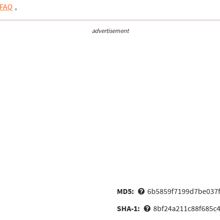
FAQ
。
advertisement
MD5:
6b5859f7199d7be037f
SHA-1:
8bf24a211c88f685c