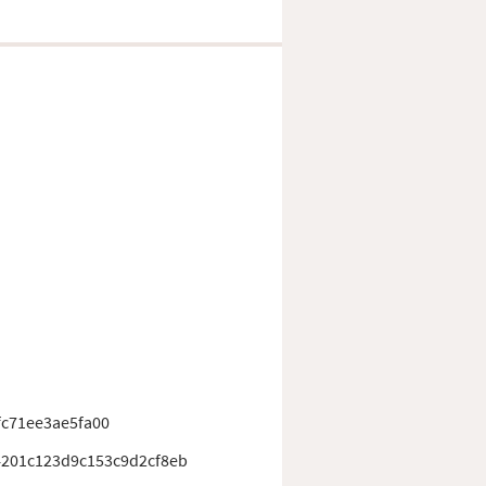
c71ee3ae5fa00
4201c123d9c153c9d2cf8eb