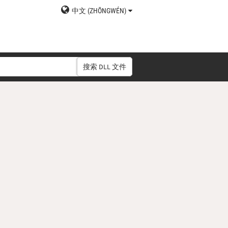
中文 (ZHŌNGWÉN)
搜索 DLL 文件