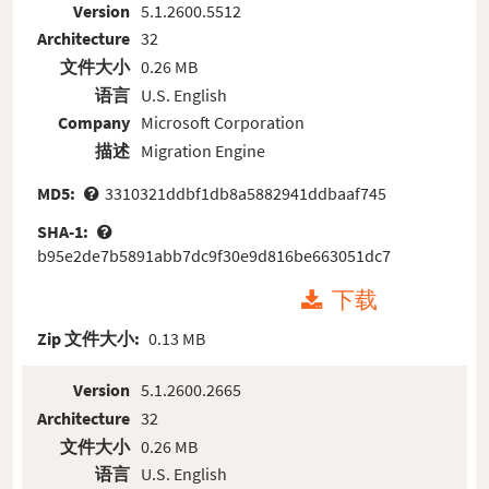
Version
5.1.2600.5512
Architecture
32
文件大小
0.26 MB
语言
U.S. English
Company
Microsoft Corporation
描述
Migration Engine
MD5:
3310321ddbf1db8a5882941ddbaaf745
SHA-1:
b95e2de7b5891abb7dc9f30e9d816be663051dc7
下载
Zip 文件大小:
0.13 MB
Version
5.1.2600.2665
Architecture
32
文件大小
0.26 MB
语言
U.S. English