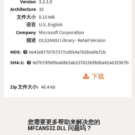
Version
3.2.1.0
Architecture
32
文件大小
0.15 MB
语言
U.S. English
Company
Microsoft Corporation
描述
OLE2ANSI Library - Retail Version
MD5:
0e43e8770767377cd054a765bed4cf1b
SHA-1:
4d7074f689ea6863ab237615bf8d6a42a632967b
下载
Zip 文件大小:
46.4 kb
您需要更多帮助来解决您的
MFCANS32.DLL 问题吗？