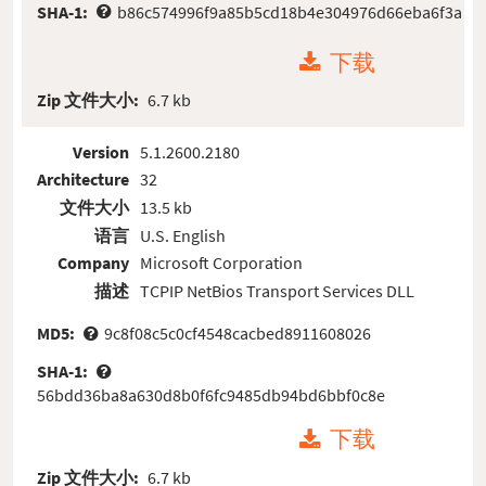
SHA-1:
b86c574996f9a85b5cd18b4e304976d66eba6f3a
下载
Zip 文件大小:
6.7 kb
Version
5.1.2600.2180
Architecture
32
文件大小
13.5 kb
语言
U.S. English
Company
Microsoft Corporation
描述
TCPIP NetBios Transport Services DLL
MD5:
9c8f08c5c0cf4548cacbed8911608026
SHA-1:
56bdd36ba8a630d8b0f6fc9485db94bd6bbf0c8e
下载
Zip 文件大小:
6.7 kb