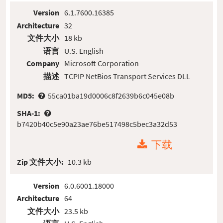
Version
6.1.7600.16385
Architecture
32
文件大小
18 kb
语言
U.S. English
Company
Microsoft Corporation
描述
TCPIP NetBios Transport Services DLL
MD5:
55ca01ba19d0006c8f2639b6c045e08b
SHA-1:
b7420b40c5e90a23ae76be517498c5bec3a32d53
下载
Zip 文件大小:
10.3 kb
Version
6.0.6001.18000
Architecture
64
文件大小
23.5 kb