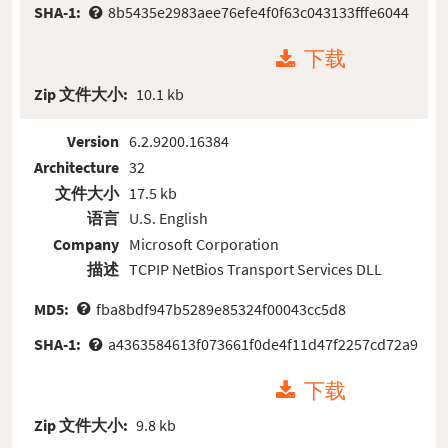
SHA-1:
8b5435e2983aee76efe4f0f63c043133fffe6044
下载
Zip 文件大小:
10.1 kb
Version
6.2.9200.16384
Architecture
32
文件大小
17.5 kb
语言
U.S. English
Company
Microsoft Corporation
描述
TCPIP NetBios Transport Services DLL
MD5:
fba8bdf947b5289e85324f00043cc5d8
SHA-1:
a4363584613f073661f0de4f11d47f2257cd72a9
下载
Zip 文件大小:
9.8 kb