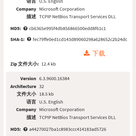
语言
U.S. English
Company
Microsoft Corporation
描述
TCPIP NetBios Transport Services DLL
MD5:
cb6365e995f4db856866500edd8f61c1
SHA-1:
fec79ffe0ed1cd143d89060298a628652c2b24dc
下载
Zip 文件大小:
12.4 kb
Version
6.3.9600.16384
Architecture
32
文件大小
18.5 kb
语言
U.S. English
Company
Microsoft Corporation
描述
TCPIP NetBios Transport Services DLL
MD5:
a44270027ba1c8983ccc414183ad5726