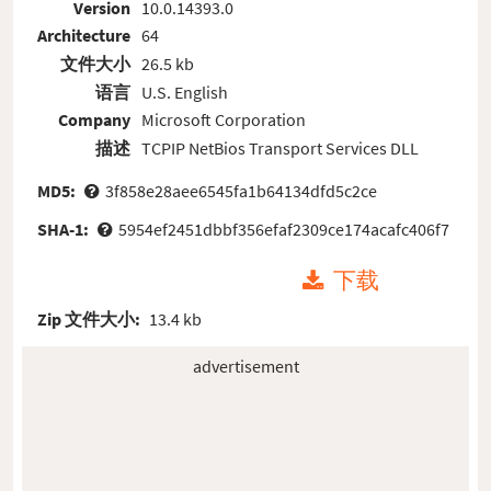
Version
10.0.14393.0
Architecture
64
文件大小
26.5 kb
语言
U.S. English
Company
Microsoft Corporation
描述
TCPIP NetBios Transport Services DLL
MD5:
3f858e28aee6545fa1b64134dfd5c2ce
SHA-1:
5954ef2451dbbf356efaf2309ce174acafc406f7
下载
Zip 文件大小:
13.4 kb
advertisement