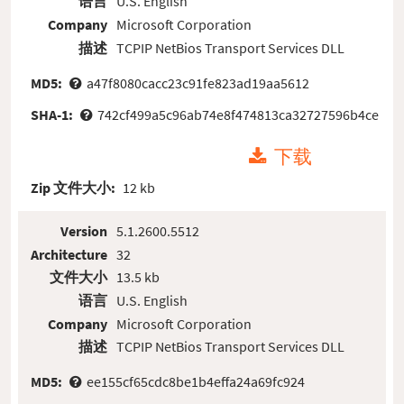
语言
U.S. English
Company
Microsoft Corporation
描述
TCPIP NetBios Transport Services DLL
MD5:
a47f8080cacc23c91fe823ad19aa5612
SHA-1:
742cf499a5c96ab74e8f474813ca32727596b4ce
下载
Zip 文件大小:
12 kb
Version
5.1.2600.5512
Architecture
32
文件大小
13.5 kb
语言
U.S. English
Company
Microsoft Corporation
描述
TCPIP NetBios Transport Services DLL
MD5:
ee155cf65cdc8be1b4effa24a69fc924