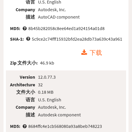
语言
U.S. English
Company
Autodesk, Inc.
描述
AutoCAD component
MD5:
8b45b282058c8ee64ed1a924154a01d8
SHA-1:
5c9ce2c74fff15932bfd2ea28db73a639c43a961
下载
Zip 文件大小:
46.9 kb
Version
12.0.77.3
Architecture
32
文件大小
0.18 MB
语言
U.S. English
Company
Autodesk, Inc.
描述
Autodesk component
MD5:
8684ffc4e1cb568080a93a8beb748223