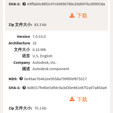
SHA-1:
e9ffab0c88f2c47c64096780c20d0476cd99918a
下载
Zip 文件大小:
83.3 kb
Version
7.0.53.0
Architecture
32
文件大小
0.16 MB
语言
U.S. English
Company
Autodesk, Inc.
描述
Autodesk component
MD5:
0e49ae7b462ee9558a799f6fef875517
SHA-1:
bd8317fe80e5dfdc9a3d30e481e87f2a97a850a4
下载
Zip 文件大小:
75.1 kb