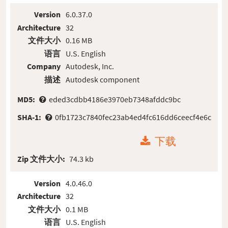
Version
6.0.37.0
Architecture
32
文件大小
0.16 MB
语言
U.S. English
Company
Autodesk, Inc.
描述
Autodesk component
MD5:
eded3cdbb4186e3970eb7348afddc9bc
SHA-1:
0fb1723c7840fec23ab4ed4fc616dd6ceecf4e6c
下载
Zip 文件大小:
74.3 kb
Version
4.0.46.0
Architecture
32
文件大小
0.1 MB
语言
U.S. English