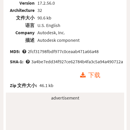
Version
17.2.56.0
Architecture
32
文件大小
90.6 kb
语言
U.S. English
Company
Autodesk, Inc.
描述
Autodesk component
MD5:
2fcf31798fbdf977c0ceaab471a66a48
SHA-1:
3a4be7edd34f927ce62784b4fa3c5a94a490712a
下载
Zip 文件大小:
46.1 kb
advertisement