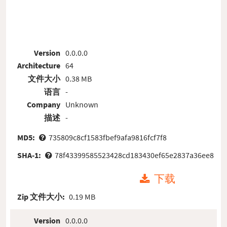
Version
0.0.0.0
Architecture
64
文件大小
0.38 MB
语言
-
Company
Unknown
描述
-
MD5:
735809c8cf1583fbef9afa9816fcf7f8
SHA-1:
78f43399585523428cd183430ef65e2837a36ee8
下载
Zip 文件大小:
0.19 MB
Version
0.0.0.0