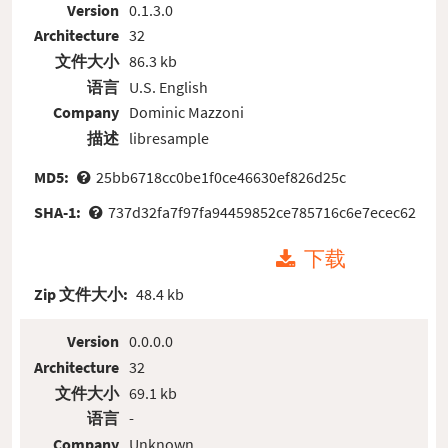
Version
0.1.3.0
Architecture
32
文件大小
86.3 kb
语言
U.S. English
Company
Dominic Mazzoni
描述
libresample
MD5:
25bb6718cc0be1f0ce46630ef826d25c
SHA-1:
737d32fa7f97fa94459852ce785716c6e7ecec62
下载
Zip 文件大小:
48.4 kb
Version
0.0.0.0
Architecture
32
文件大小
69.1 kb
语言
-
Company
Unknown