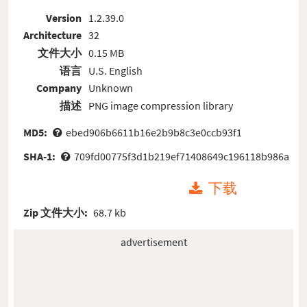
Version
1.2.39.0
Architecture
32
文件大小
0.15 MB
语言
U.S. English
Company
Unknown
描述
PNG image compression library
MD5:
ebed906b6611b16e2b9b8c3e0ccb93f1
SHA-1:
709fd00775f3d1b219ef71408649c196118b986a
下载
Zip 文件大小:
68.7 kb
advertisement