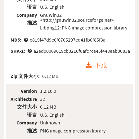
语言
U.S. English
Company
GnuWin32
<http://gnuwin32.sourceforge.net>
描述
Libpng12: PNG image compression library
MD5:
e819f47d9e0f6705297ed41fb0f85f3a
SHA-1:
a2ed00009619cb0216f6afc7ce45f448eab0083a
下载
Zip 文件大小:
0.12 MB
Version
1.2.10.0
Architecture
32
文件大小
0.12 MB
语言
U.S. English
Company
Unknown
描述
PNG image compression library