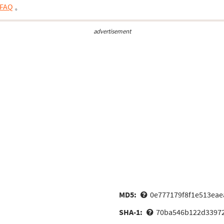
FAQ
。
advertisement
MD5:
0e777179f8f1e513eae
SHA-1:
70ba546b122d33972