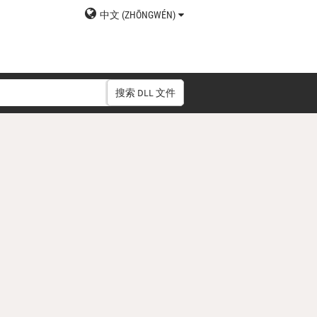
中文 (ZHŌNGWÉN)
搜索 DLL 文件