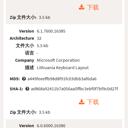
下载
Zip 文件大小:
3.5 kb
Version
6.1.7600.16385
Architecture
32
文件大小
5.5 kb
语言
-
Company
Microsoft Corporation
描述
Lithuania Keyboard Layout
MD5:
a449feeeffb98d8f91fc03dbb3af6da6
SHA-1:
ad868a92411b7a056aa5ffbc3ebf0f7bf9c0d27f
下载
Zip 文件大小:
3.5 kb
Version
6.0.6000.16386