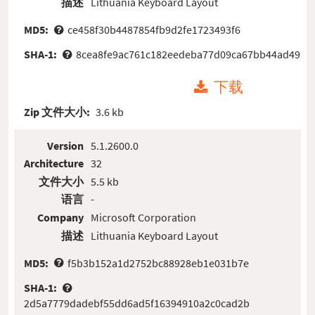
描述
Lithuania Keyboard Layout
MD5:
ce458f30b4487854fb9d2fe1723493f6
SHA-1:
8cea8fe9ac761c182eedeba77d09ca67bb44ad49
下载
Zip 文件大小:
3.6 kb
Version
5.1.2600.0
Architecture
32
文件大小
5.5 kb
语言
-
Company
Microsoft Corporation
描述
Lithuania Keyboard Layout
MD5:
f5b3b152a1d2752bc88928eb1e031b7e
SHA-1:
2d5a7779dadebf55dd6ad5f16394910a2c0cad2b