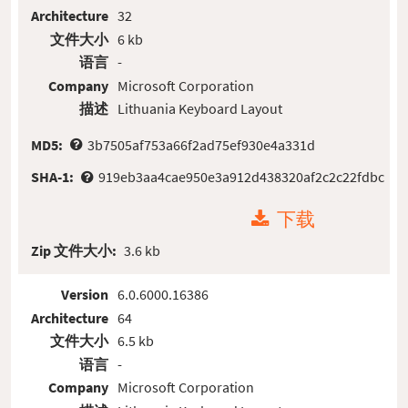
Architecture
32
文件大小
6 kb
语言
-
Company
Microsoft Corporation
描述
Lithuania Keyboard Layout
MD5:
3b7505af753a66f2ad75ef930e4a331d
SHA-1:
919eb3aa4cae950e3a912d438320af2c2c22fdbc
下载
Zip 文件大小:
3.6 kb
Version
6.0.6000.16386
Architecture
64
文件大小
6.5 kb
语言
-
Company
Microsoft Corporation