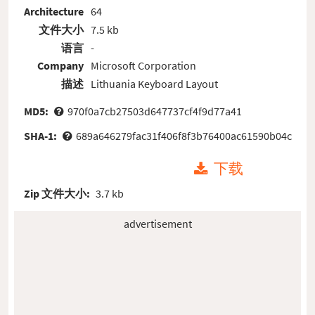
Architecture
64
文件大小
7.5 kb
语言
-
Company
Microsoft Corporation
描述
Lithuania Keyboard Layout
MD5:
970f0a7cb27503d647737cf4f9d77a41
SHA-1:
689a646279fac31f406f8f3b76400ac61590b04c
下载
Zip 文件大小:
3.7 kb
advertisement