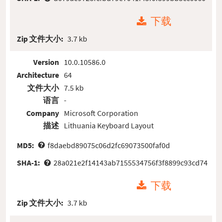
下载
Zip 文件大小:
3.7 kb
Version
10.0.10586.0
Architecture
64
文件大小
7.5 kb
语言
-
Company
Microsoft Corporation
描述
Lithuania Keyboard Layout
MD5:
f8daebd89075c06d2fc69073500faf0d
SHA-1:
28a021e2f14143ab7155534756f3f8899c93cd74
下载
Zip 文件大小:
3.7 kb