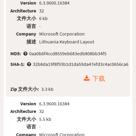
Version
6.3.9600.16384
Architecture
32
文件大小
6 kb
语言
-
Company
Microsoft Corporation
描述
Lithuania Keyboard Layout
MD5:
0aa0b6f4ccd8559eb683edb808bb34f5
SHA-1:
32b8da19f8f93b1d1da59da47efd3c4ac0656ca6
下载
Zip 文件大小:
3.3 kb
Version
6.3.9600.16384
Architecture
32
文件大小
5.5 kb
语言
-
Company
Microsoft Corporation