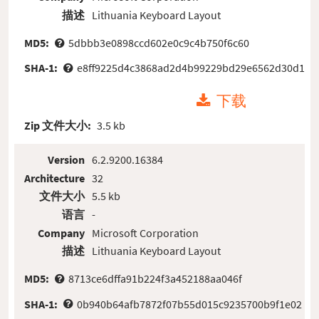
描述
Lithuania Keyboard Layout
MD5:
5dbbb3e0898ccd602e0c9c4b750f6c60
SHA-1:
e8ff9225d4c3868ad2d4b99229bd29e6562d30d1
下载
Zip 文件大小:
3.5 kb
Version
6.2.9200.16384
Architecture
32
文件大小
5.5 kb
语言
-
Company
Microsoft Corporation
描述
Lithuania Keyboard Layout
MD5:
8713ce6dffa91b224f3a452188aa046f
SHA-1:
0b940b64afb7872f07b55d015c9235700b9f1e02