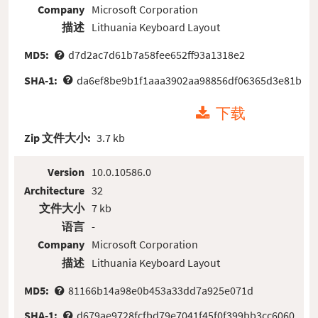
Company
Microsoft Corporation
描述
Lithuania Keyboard Layout
MD5:
d7d2ac7d61b7a58fee652ff93a1318e2
SHA-1:
da6ef8be9b1f1aaa3902aa98856df06365d3e81b
下载
Zip 文件大小:
3.7 kb
Version
10.0.10586.0
Architecture
32
文件大小
7 kb
语言
-
Company
Microsoft Corporation
描述
Lithuania Keyboard Layout
MD5:
81166b14a98e0b453a33dd7a925e071d
SHA-1:
d679ae9728fcfbd79e7041f45f0f399bb3cc6060