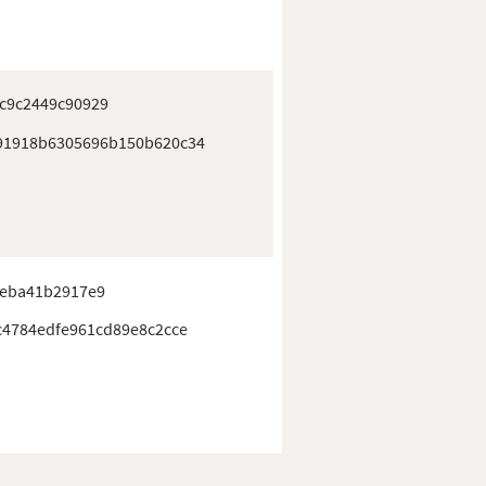
c9c2449c90929
91918b6305696b150b620c34
feba41b2917e9
c4784edfe961cd89e8c2cce