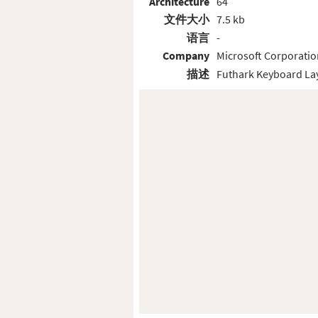
Architecture
64
文件大小
7.5 kb
语言
-
Company
Microsoft Corporatio
描述
Futhark Keyboard La