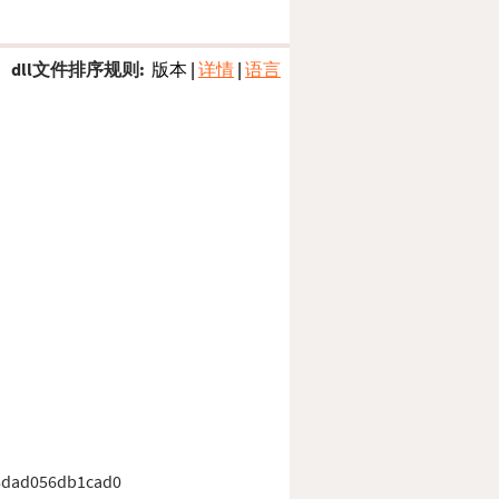
dll文件排序规则:
版本
|
详情
|
语言
8dad056db1cad0