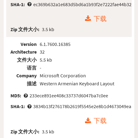
SHA-1:
ec369b632a1e683d5bd6a1b93f2e7222fae44b32
下载
Zip 文件大小:
3.5 kb
Version
6.1.7600.16385
Architecture
32
文件大小
5.5 kb
语言
-
Company
Microsoft Corporation
描述
Western Armenian Keyboard Layout
MD5:
233ece891ee408c33737d6047ba7c0ee
SHA-1:
3834b13f276178b2619f5545e2e8b1d4673049ea
下载
Zip 文件大小:
3.5 kb