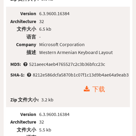
Version
6.3.9600.16384
Architecture
32
文件大小
6.5 kb
语言
-
Company
Microsoft Corporation
描述
Western Armenian Keyboard Layout
MD5:
521aeec4aeb4765527c2c3b36bfcc23c
SHA-1:
8212e586dcfa5870b1c07f1c13d9b4ae64a9eab3
下载
Zip 文件大小:
3.2 kb
Version
6.3.9600.16384
Architecture
32
文件大小
5.5 kb