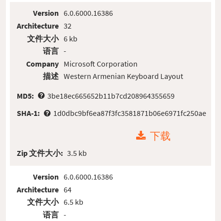
Version
6.0.6000.16386
Architecture
32
文件大小
6 kb
语言
-
Company
Microsoft Corporation
描述
Western Armenian Keyboard Layout
MD5:
3be18ec665652b11b7cd208964355659
SHA-1:
1d0dbc9bf6ea87f3fc3581871b06e6971fc250ae
下载
Zip 文件大小:
3.5 kb
Version
6.0.6000.16386
Architecture
64
文件大小
6.5 kb
语言
-