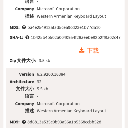
语言
-
Company
Microsoft Corporation
描述
Western Armenian Keyboard Layout
MD5:
ba4e254912afad5cea9cd23e1b77da10
SHA-1:
1b425b4b502a0040954f28aeebe92b2ff9a02c47
下载
Zip 文件大小:
3.5 kb
Version
6.2.9200.16384
Architecture
32
文件大小
5.5 kb
语言
-
Company
Microsoft Corporation
描述
Western Armenian Keyboard Layout
MD5:
8d6813a535c0b93a56a1b5368ccbb52d