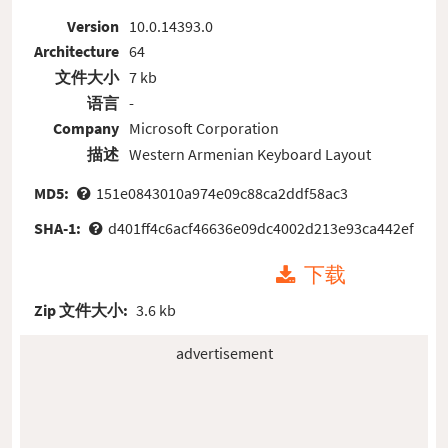
Version
10.0.14393.0
Architecture
64
文件大小
7 kb
语言
-
Company
Microsoft Corporation
描述
Western Armenian Keyboard Layout
MD5:
151e0843010a974e09c88ca2ddf58ac3
SHA-1:
d401ff4c6acf46636e09dc4002d213e93ca442ef
下载
Zip 文件大小:
3.6 kb
advertisement