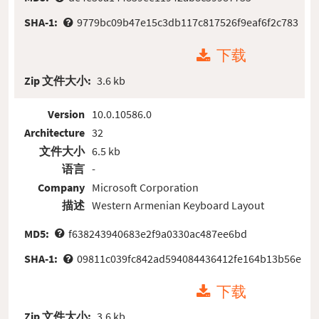
SHA-1:
9779bc09b47e15c3db117c817526f9eaf6f2c783
下载
Zip 文件大小:
3.6 kb
Version
10.0.10586.0
Architecture
32
文件大小
6.5 kb
语言
-
Company
Microsoft Corporation
描述
Western Armenian Keyboard Layout
MD5:
f638243940683e2f9a0330ac487ee6bd
SHA-1:
09811c039fc842ad594084436412fe164b13b56e
下载
Zip 文件大小:
3.6 kb