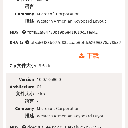
语言
-
Company
Microsoft Corporation
描述
Western Armenian Keyboard Layout
MD5:
fbf452af64750ba9b6e41f610c1ae942
SHA-1:
af5a56f88b027d88acbab6bfdc52696376a78552
下载
Zip 文件大小:
3.6 kb
Version
10.0.10586.0
Architecture
64
文件大小
7 kb
语言
-
Company
Microsoft Corporation
描述
Western Armenian Keyboard Layout
MD5:
de4e30a144859ee11942ab8c59987735