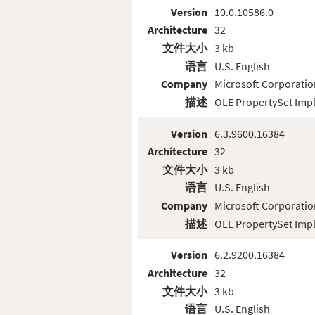
Version
10.0.10586.0
Architecture
32
文件大小
3 kb
语言
U.S. English
Company
Microsoft Corporatio
描述
OLE PropertySet Imp
Version
6.3.9600.16384
Architecture
32
文件大小
3 kb
语言
U.S. English
Company
Microsoft Corporatio
描述
OLE PropertySet Imp
Version
6.2.9200.16384
Architecture
32
文件大小
3 kb
语言
U.S. English