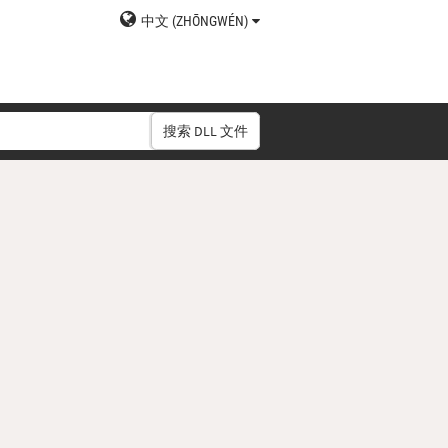
中文 (ZHŌNGWÉN)
搜索 DLL 文件