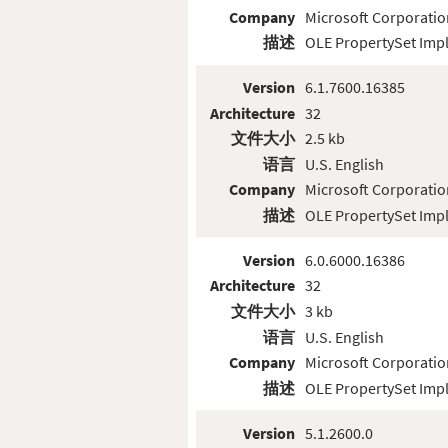
Company
Microsoft Corporatio
描述
OLE PropertySet Imp
Version
6.1.7600.16385
Architecture
32
文件大小
2.5 kb
语言
U.S. English
Company
Microsoft Corporatio
描述
OLE PropertySet Imp
Version
6.0.6000.16386
Architecture
32
文件大小
3 kb
语言
U.S. English
Company
Microsoft Corporatio
描述
OLE PropertySet Imp
Version
5.1.2600.0