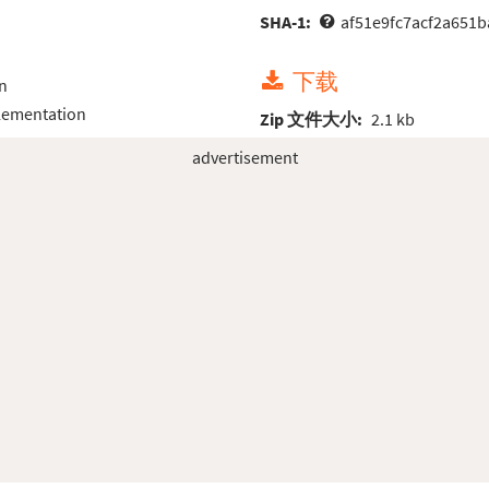
SHA-1:
af51e9fc7acf2a651
下载
n
lementation
Zip 文件大小:
2.1 kb
advertisement