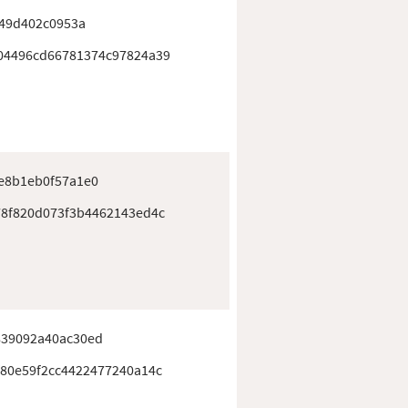
149d402c0953a
04496cd66781374c97824a39
e8b1eb0f57a1e0
8f820d073f3b4462143ed4c
39092a40ac30ed
80e59f2cc4422477240a14c