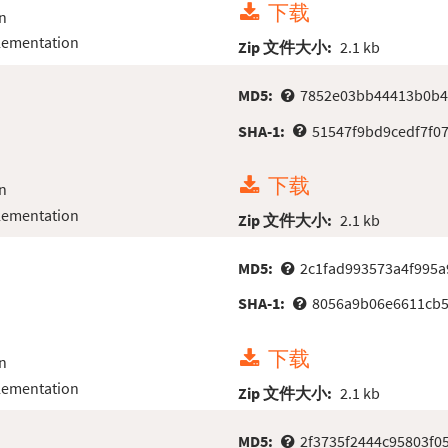
下载
n
lementation
Zip 文件大小:
2.1 kb
MD5:
7852e03bb44413b0b4
SHA-1:
51547f9bd9cedf7f0
下载
n
lementation
Zip 文件大小:
2.1 kb
MD5:
2c1fad993573a4f995a
SHA-1:
8056a9b06e6611cb5
下载
n
lementation
Zip 文件大小:
2.1 kb
MD5:
2f3735f2444c95803f0