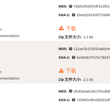
MD5:
7b6034faf5f34f163f0
SHA-1:
29eeb241bd9714d8
下载
n
lementation
Zip 文件大小:
2.1 kb
MD5:
122ae3b110035a66e9
SHA-1:
be9e0b37676c78567
下载
n
lementation
Zip 文件大小:
2.1 kb
MD5:
d5d5a0a61de3761db8
SHA-1:
72b403c8bcd0d22df