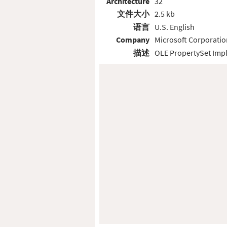
Architecture
32
文件大小
2.5 kb
语言
U.S. English
Company
Microsoft Corporatio
描述
OLE PropertySet Imp