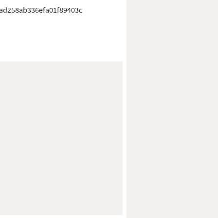
bad258ab336efa01f89403c