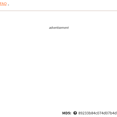
FAQ
。
advertisement
MD5:
89233b84c074d07b4d