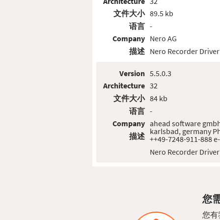
Architecture
32
文件大小
89.5 kb
语言
-
Company
Nero AG
描述
Nero Recorder Driver
Version
5.5.0.3
Architecture
32
文件大小
84 kb
语言
-
Company
ahead software gmbh
karlsbad, germany Ph
描述
++49-7248-911-888 e
Nero Recorder Driver
您需
您有