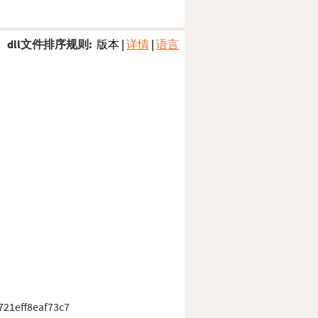
dll文件排序规则:
版本
|
详情
|
语言
21eff8eaf73c7