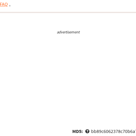
FAQ
。
advertisement
MD5:
bb89c6062378c70b6a7