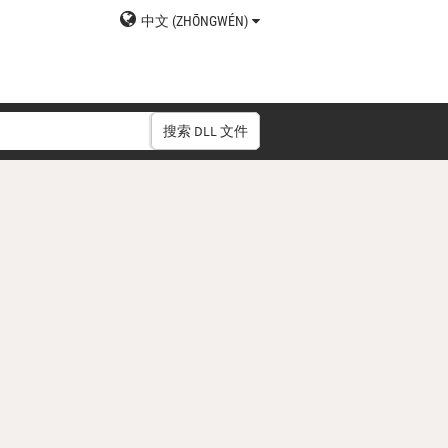
中文 (ZHŌNGWÉN)
搜索 DLL 文件