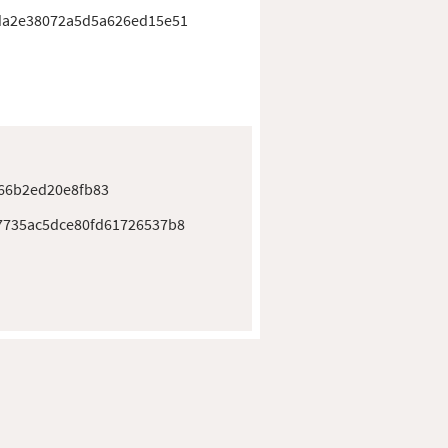
da2e38072a5d5a626ed15e51
66b2ed20e8fb83
7735ac5dce80fd61726537b8