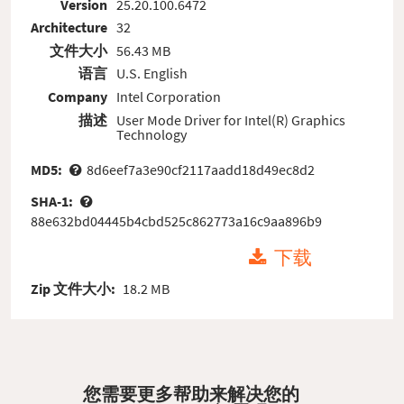
Version
25.20.100.6472
Architecture
32
文件大小
56.43 MB
语言
U.S. English
Company
Intel Corporation
描述
User Mode Driver for Intel(R) Graphics
Technology
MD5:
8d6eef7a3e90cf2117aadd18d49ec8d2
SHA-1:
88e632bd04445b4cbd525c862773a16c9aa896b9
下载
Zip 文件大小:
18.2 MB
您需要更多帮助来解决您的