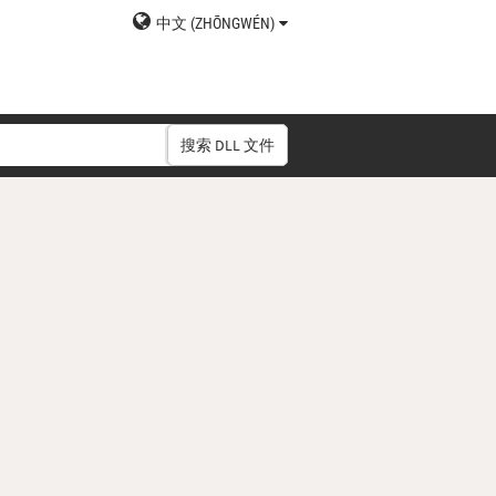
中文 (ZHŌNGWÉN)
搜索 DLL 文件