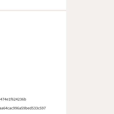
e474e1f624236b
aa64cac996a59bed533c597