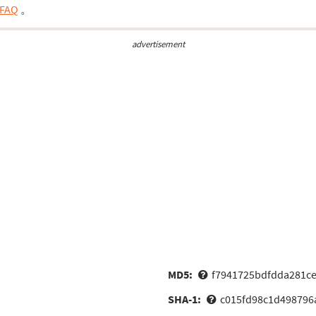
FAQ
。
advertisement
MD5:
f7941725bdfdda281c
SHA-1:
c015fd98c1d498796