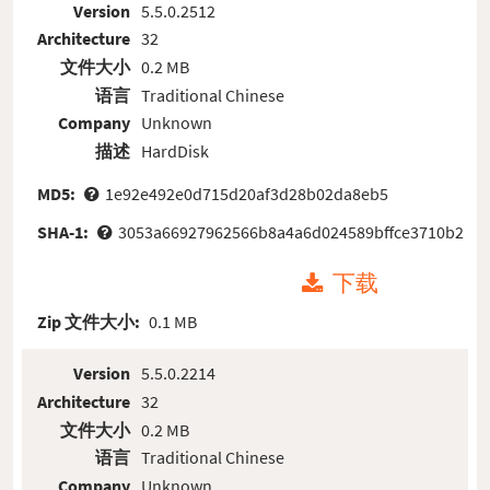
Version
5.5.0.2512
Architecture
32
文件大小
0.2 MB
语言
Traditional Chinese
Company
Unknown
描述
HardDisk
MD5:
1e92e492e0d715d20af3d28b02da8eb5
SHA-1:
3053a66927962566b8a4a6d024589bffce3710b2
下载
Zip 文件大小:
0.1 MB
Version
5.5.0.2214
Architecture
32
文件大小
0.2 MB
语言
Traditional Chinese
Company
Unknown