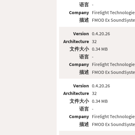
语言
-
Company
Firelight Technologie
描述
FMOD Ex SoundSyst
Version
0.4.20.26
Architecture
32
文件大小
0.34 MB
语言
-
Company
Firelight Technologie
描述
FMOD Ex SoundSyst
Version
0.4.20.26
Architecture
32
文件大小
0.34 MB
语言
-
Company
Firelight Technologie
描述
FMOD Ex SoundSyst