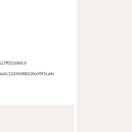
527ff25206fc9
aa2c12264d8822ba39f3ca4c