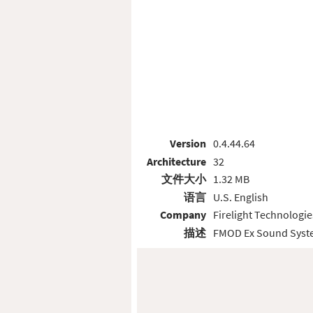
Version
0.4.44.64
Architecture
32
文件大小
1.32 MB
语言
U.S. English
Company
Firelight Technologie
描述
FMOD Ex Sound Sys