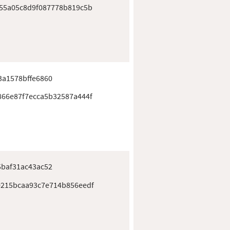
55a05c8d9f087778b819c5b
3a1578bffe6860
66e87f7ecca5b32587a444f
5baf31ac43ac52
215bcaa93c7e714b856eedf