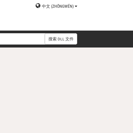
中文 (ZHŌNGWÉN)
搜索 DLL 文件