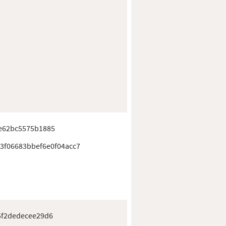
e62bc5575b1885
03f06683bbef6e0f04acc7
5f2dedecee29d6