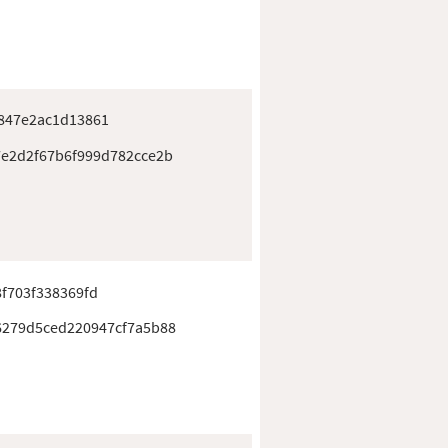
847e2ac1d13861
7e2d2f67b6f999d782cce2b
f703f338369fd
6279d5ced220947cf7a5b88