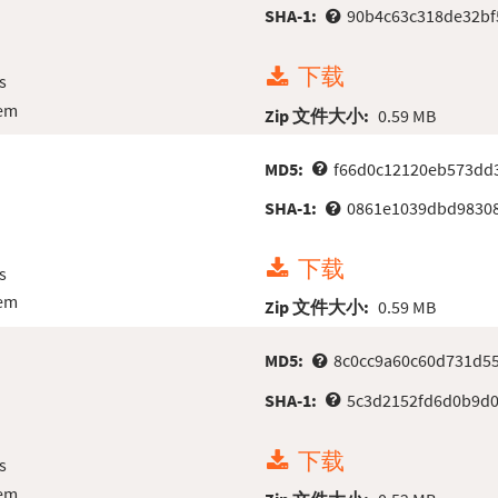
SHA-1:
90b4c63c318de32bf
下载
s
tem
Zip 文件大小:
0.59 MB
MD5:
f66d0c12120eb573dd
SHA-1:
0861e1039dbd98308
下载
s
tem
Zip 文件大小:
0.59 MB
MD5:
8c0cc9a60c60d731d5
SHA-1:
5c3d2152fd6d0b9d0
下载
s
tem