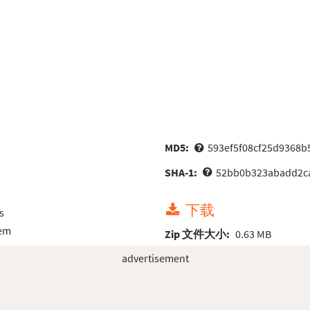
MD5:
593ef5f08cf25d9368b
SHA-1:
52bb0b323abadd2c
下载
s
tem
Zip 文件大小:
0.63 MB
advertisement