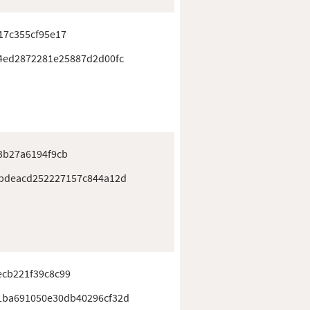
17c355cf95e17
4ed2872281e25887d2d00fc
3b27a6194f9cb
bdeacd252227157c844a12d
ecb221f39c8c99
1ba691050e30db40296cf32d