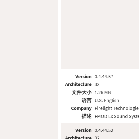
Version
0.4.44.57
Architecture
32
文件大小
1.26 MB
语言
U.S. English
Company
Firelight Technologie
描述
FMOD Ex Sound Sys
Version
0.4.44.52
Architecture
32