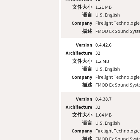
文件大小
1.21 MB
语言
U.S. English
Company
Firelight Technologie
描述
FMOD Ex Sound Sys
Version
0.4.42.6
Architecture
32
文件大小
1.2 MB
语言
U.S. English
Company
Firelight Technologie
描述
FMOD Ex Sound Sys
Version
0.4.38.7
Architecture
32
文件大小
1.04 MB
语言
U.S. English
Company
Firelight Technologie
描述
FMOD Ex Sound Sys