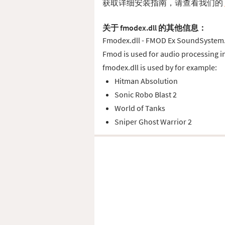
获取详细安装指南，请查看我们的
关于 fmodex.dll 的其他信息：
Fmodex.dll - FMOD Ex SoundSystem
Fmod is used for audio processing i
fmodex.dll is used by for example:
Hitman Absolution
Sonic Robo Blast 2
World of Tanks
Sniper Ghost Warrior 2