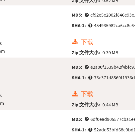
Zip 文件大小:
0.52 MB
MD5:
cf92e5e2002f846e93e
SHA-1:
454935982ca6cc8c6
下载
s
tem
Zip 文件大小:
0.39 MB
MD5:
e2a00f1539b42f4bfc9
SHA-1:
75e371d8569f1936c
下载
s
em
Zip 文件大小:
0.44 MB
MD5:
6df0e8d905577cba1e
SHA-1:
52add53bfd68e9bd