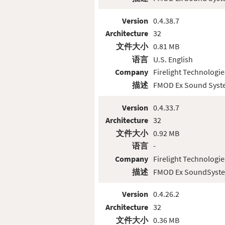
Version
0.4.38.7
Architecture
32
文件大小
0.81 MB
语言
U.S. English
Company
Firelight Technologie
描述
FMOD Ex Sound Sys
Version
0.4.33.7
Architecture
32
文件大小
0.92 MB
语言
-
Company
Firelight Technologie
描述
FMOD Ex SoundSyst
Version
0.4.26.2
Architecture
32
文件大小
0.36 MB