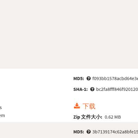
MD5:
f093bb1578acbd64e3
SHA-1:
bc2fa8fff846f92012
下载
s
tem
Zip 文件大小:
0.62 MB
MD5:
3b7139174c62a8bfe1