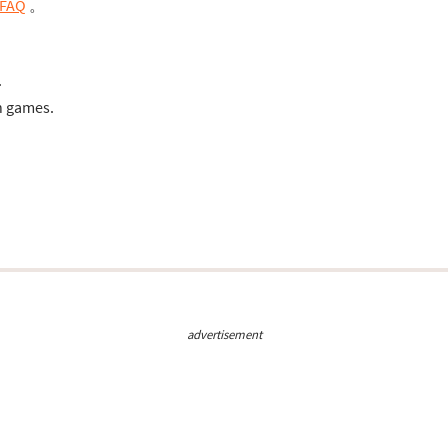
FAQ
。
.
n games.
advertisement