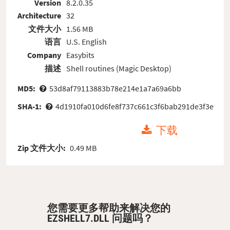
Version
8.2.0.35
Architecture
32
文件大小
1.56 MB
语言
U.S. English
Company
Easybits
描述
Shell routines (Magic Desktop)
MD5:
53d8af79113883b78e214e1a7a69a6bb
SHA-1:
4d1910fa010d6fe8f737c661c3f6bab291de3f3e
下载
Zip 文件大小:
0.49 MB
您需要更多帮助来解决您的
EZSHELL7.DLL 问题吗？