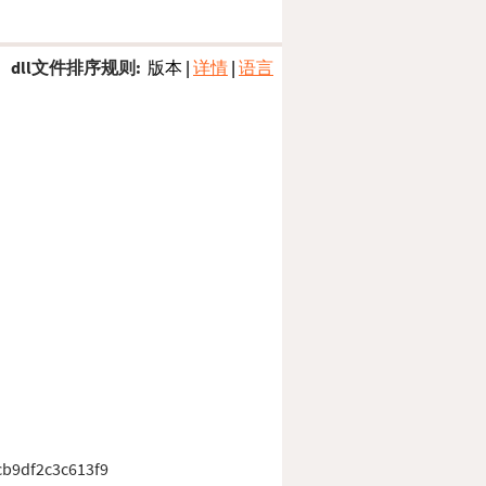
dll文件排序规则:
版本
|
详情
|
语言
b9df2c3c613f9