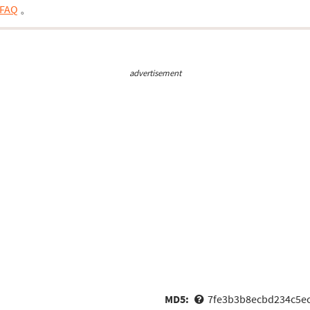
FAQ
。
advertisement
MD5:
7fe3b3b8ecbd234c5ec