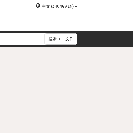
中文 (ZHŌNGWÉN)
搜索 DLL 文件