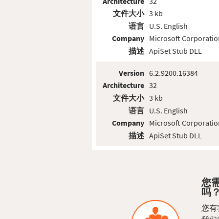
Architecture
32
文件大小
3 kb
语言
U.S. English
Company
Microsoft Corporatio
描述
ApiSet Stub DLL
Version
6.2.9200.16384
Architecture
32
文件大小
3 kb
语言
U.S. English
Company
Microsoft Corporatio
描述
ApiSet Stub DLL
您需
吗
您有