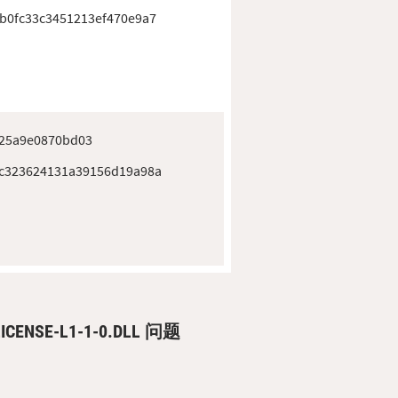
b0fc33c3451213ef470e9a7
725a9e0870bd03
c323624131a39156d19a98a
NSE-L1-1-0.DLL 问题