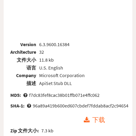
Version
6.3.9600.16384
Architecture
32
文件大小
11.8 kb
语言
U.S. English
Company
Microsoft Corporation
描述
ApiSet Stub DLL
MD5:
f7dc83fef8cac38b01ffb071e4ffc062
SHA-1:
96a89a419b600ed607cbdef7fddab8acf2c94654
下载
Zip 文件大小:
7.3 kb