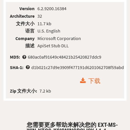
Version
6.2.9200.16384
Architecture
32
文件大小
11.7 kb
语言
U.S. English
Company
Microsoft Corporation
描述
ApiSet Stub DLL
MD5:
680ac0af91649c48421b25420827ddc9
SHA-1:
d1b021c27d9e3909f477191d6201062708f59abd
下载
Zip 文件大小:
7.2 kb
您需要更多帮助来解决您的 EXT-MS-