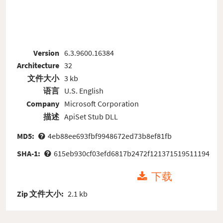
Version
6.3.9600.16384
Architecture
32
文件大小
3 kb
语言
U.S. English
Company
Microsoft Corporation
描述
ApiSet Stub DLL
MD5:
4eb88ee693fbf9948672ed73b8ef81fb
SHA-1:
615eb930cf03efd6817b2472f121371519511194
下载
Zip 文件大小:
2.1 kb