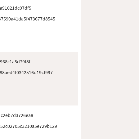
a91021dc07df5
47590a41da5f473677d8545
968c1a5d79f8f
e88aed4f0342516d19cf997
5c2eb7d3726ea8
52c02705c3210a5e729b129