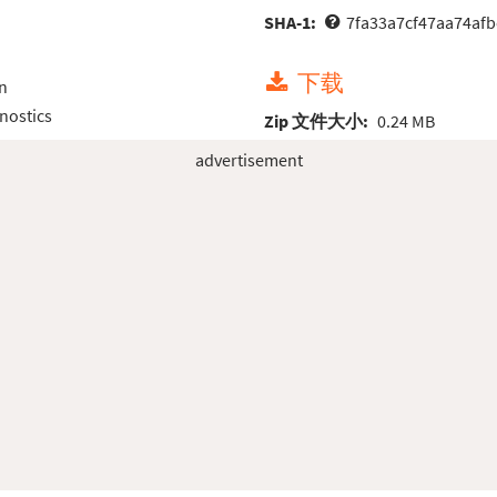
SHA-1:
7fa33a7cf47aa74af
下载
n
nostics
Zip 文件大小:
0.24 MB
advertisement