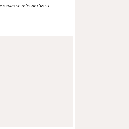
be20b4c15d2efd68c3f4933