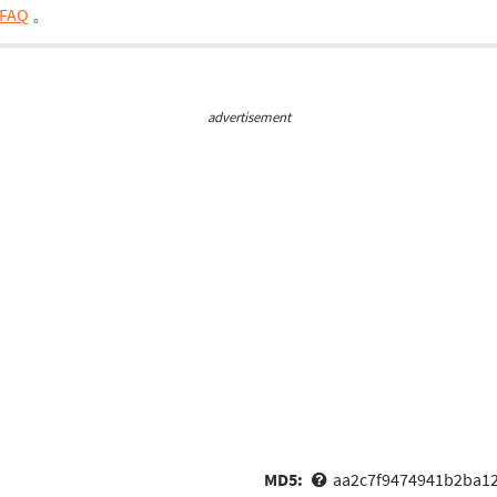
FAQ
。
advertisement
MD5:
aa2c7f9474941b2ba1