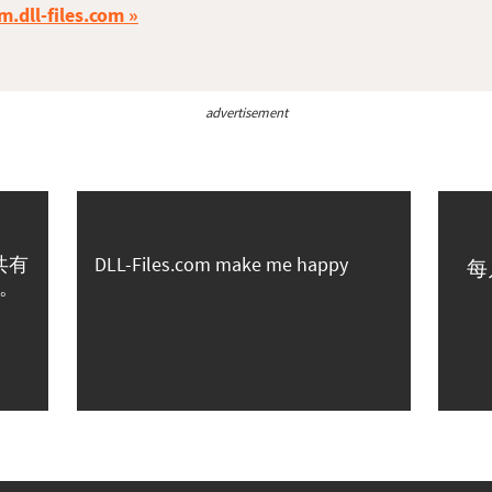
m.dll-files.com
advertisement
共有
DLL-Files.com make me happy
每
。