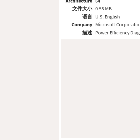
Architecture
64
文件大小
0.55 MB
语言
U.S. English
Company
Microsoft Corporatio
描述
Power Efficiency Diag