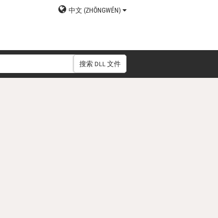
中文 (ZHŌNGWÉN)
搜索 DLL 文件