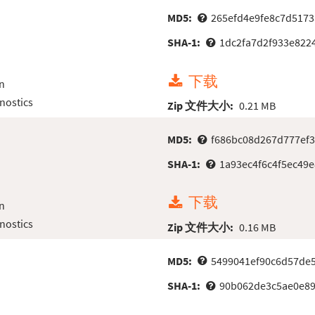
MD5:
265efd4e9fe8c7d5173
SHA-1:
1dc2fa7d2f933e822
下载
n
nostics
Zip 文件大小:
0.21 MB
MD5:
f686bc08d267d777ef3
SHA-1:
1a93ec4f6c4f5ec49
下载
n
nostics
Zip 文件大小:
0.16 MB
MD5:
5499041ef90c6d57de
SHA-1:
90b062de3c5ae0e89