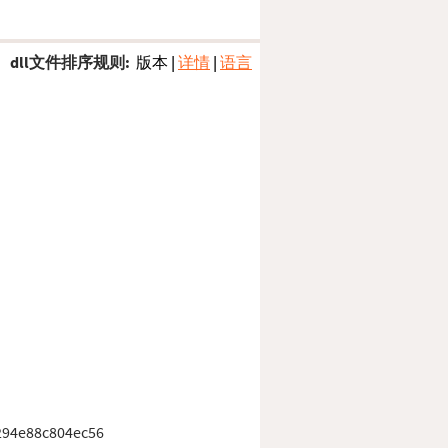
dll文件排序规则:
版本
|
详情
|
语言
294e88c804ec56