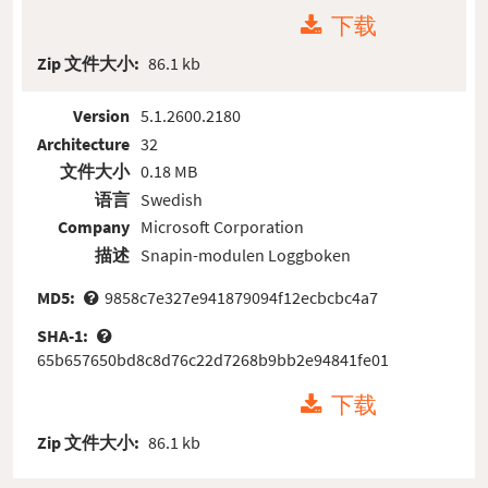
下载
Zip 文件大小:
86.1 kb
Version
5.1.2600.2180
Architecture
32
文件大小
0.18 MB
语言
Swedish
Company
Microsoft Corporation
描述
Snapin-modulen Loggboken
MD5:
9858c7e327e941879094f12ecbcbc4a7
SHA-1:
65b657650bd8c8d76c22d7268b9bb2e94841fe01
下载
Zip 文件大小:
86.1 kb