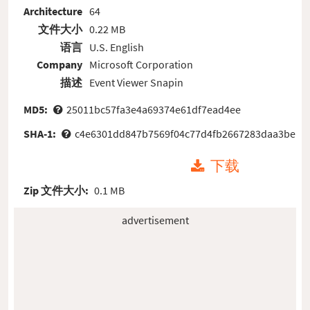
Architecture
64
文件大小
0.22 MB
语言
U.S. English
Company
Microsoft Corporation
描述
Event Viewer Snapin
MD5:
25011bc57fa3e4a69374e61df7ead4ee
SHA-1:
c4e6301dd847b7569f04c77d4fb2667283daa3be
下载
Zip 文件大小:
0.1 MB
advertisement