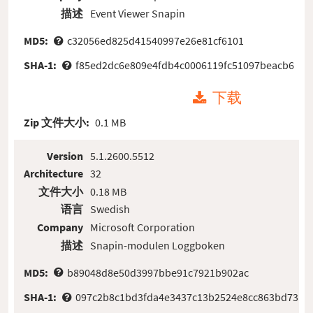
描述
Event Viewer Snapin
MD5:
c32056ed825d41540997e26e81cf6101
SHA-1:
f85ed2dc6e809e4fdb4c0006119fc51097beacb6
下载
Zip 文件大小:
0.1 MB
Version
5.1.2600.5512
Architecture
32
文件大小
0.18 MB
语言
Swedish
Company
Microsoft Corporation
描述
Snapin-modulen Loggboken
MD5:
b89048d8e50d3997bbe91c7921b902ac
SHA-1:
097c2b8c1bd3fda4e3437c13b2524e8cc863bd73