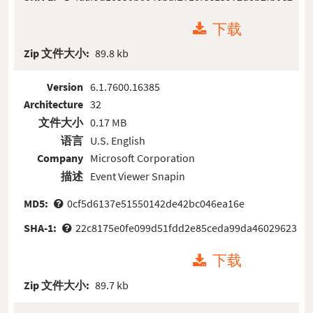
下载
Zip 文件大小:
89.8 kb
Version
6.1.7600.16385
Architecture
32
文件大小
0.17 MB
语言
U.S. English
Company
Microsoft Corporation
描述
Event Viewer Snapin
MD5:
0cf5d6137e51550142de42bc046ea16e
SHA-1:
22c8175e0fe099d51fdd2e85ceda99da46029623
下载
Zip 文件大小:
89.7 kb