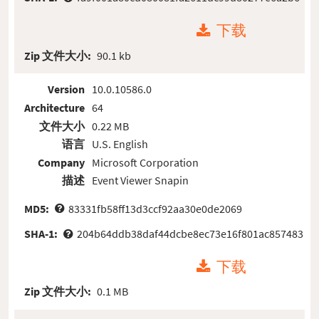
下载
Zip 文件大小:
90.1 kb
Version
10.0.10586.0
Architecture
64
文件大小
0.22 MB
语言
U.S. English
Company
Microsoft Corporation
描述
Event Viewer Snapin
MD5:
83331fb58ff13d3ccf92aa30e0de2069
SHA-1:
204b64ddb38daf44dcbe8ec73e16f801ac857483
下载
Zip 文件大小:
0.1 MB