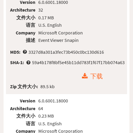
Version
6.0.6001.18000
Architecture
32
文件大小
0.17 MB
语言
U.S. English
Company
Microsoft Corporation
描述
Event Viewer Snapin
MD5:
3327d8a301a3fec73b450c0bc130d616
SHA-1:
59a4b178f8bf5e45b11dd783f1f67f17bb074a63
下载
Zip 文件大小:
89.5 kb
Version
6.0.6001.18000
Architecture
64
文件大小
0.23 MB
语言
U.S. English
Company
Microsoft Corporation