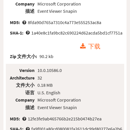
Company
Microsoft Corporation
描述
Event Viewer Snapin
MD5:
8fda90d765a7310c4a773e555253ac8a
SHA-1:
1a40e8c1fa9bc82c690224d62acda5bd1cf7751a
下载
Zip 文件大小:
90.2 kb
Version
10.0.10586.0
Architecture
32
文件大小
0.18 MB
语言
U.S. English
Company
Microsoft Corporation
描述
Event Viewer Snapin
MD5:
12fe3fe9ab465766b2e215b0474b27ea
SHA-1:
fa9f001a80cd080081fa2611dc99d80277e6a2b6