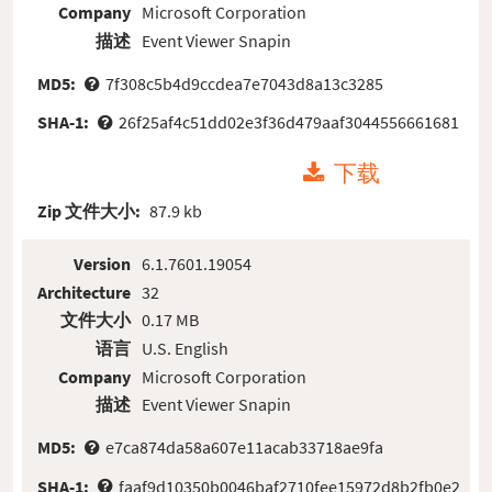
Company
Microsoft Corporation
描述
Event Viewer Snapin
MD5:
7f308c5b4d9ccdea7e7043d8a13c3285
SHA-1:
26f25af4c51dd02e3f36d479aaf3044556661681
下载
Zip 文件大小:
87.9 kb
Version
6.1.7601.19054
Architecture
32
文件大小
0.17 MB
语言
U.S. English
Company
Microsoft Corporation
描述
Event Viewer Snapin
MD5:
e7ca874da58a607e11acab33718ae9fa
SHA-1:
faaf9d10350b0046baf2710fee15972d8b2fb0e2