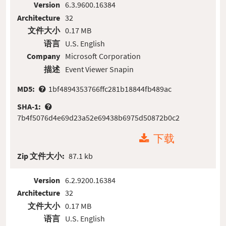
Version
6.3.9600.16384
Architecture
32
文件大小
0.17 MB
语言
U.S. English
Company
Microsoft Corporation
描述
Event Viewer Snapin
MD5:
1bf4894353766ffc281b18844fb489ac
SHA-1:
7b4f5076d4e69d23a52e69438b6975d50872b0c2
下载
Zip 文件大小:
87.1 kb
Version
6.2.9200.16384
Architecture
32
文件大小
0.17 MB
语言
U.S. English