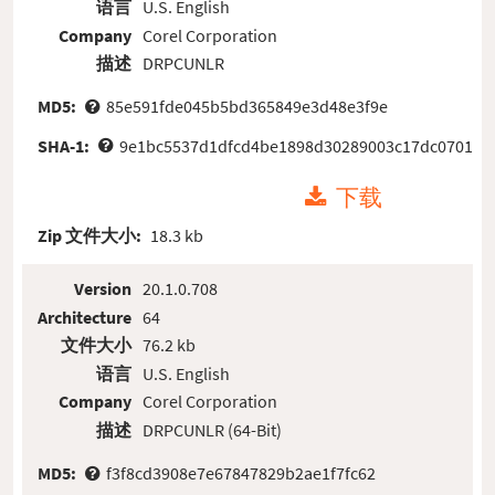
语言
U.S. English
Company
Corel Corporation
描述
DRPCUNLR
MD5:
85e591fde045b5bd365849e3d48e3f9e
SHA-1:
9e1bc5537d1dfcd4be1898d30289003c17dc0701
下载
Zip 文件大小:
18.3 kb
Version
20.1.0.708
Architecture
64
文件大小
76.2 kb
语言
U.S. English
Company
Corel Corporation
描述
DRPCUNLR (64-Bit)
MD5:
f3f8cd3908e7e67847829b2ae1f7fc62