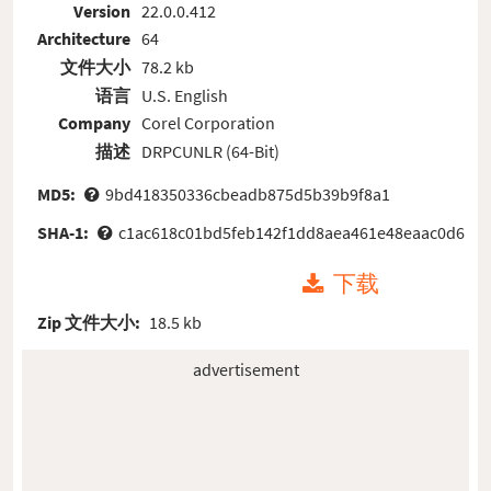
Version
22.0.0.412
Architecture
64
文件大小
78.2 kb
语言
U.S. English
Company
Corel Corporation
描述
DRPCUNLR (64-Bit)
MD5:
9bd418350336cbeadb875d5b39b9f8a1
SHA-1:
c1ac618c01bd5feb142f1dd8aea461e48eaac0d6
下载
Zip 文件大小:
18.5 kb
advertisement