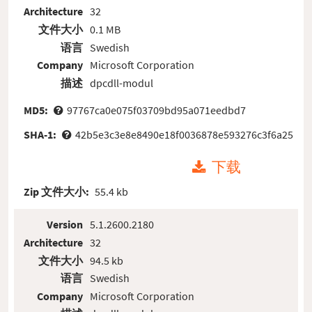
Architecture
32
文件大小
0.1 MB
语言
Swedish
Company
Microsoft Corporation
描述
dpcdll-modul
MD5:
97767ca0e075f03709bd95a071eedbd7
SHA-1:
42b5e3c3e8e8490e18f0036878e593276c3f6a25
下载
Zip 文件大小:
55.4 kb
Version
5.1.2600.2180
Architecture
32
文件大小
94.5 kb
语言
Swedish
Company
Microsoft Corporation